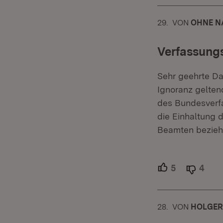
29.
KOMMENTAR
VON
:
OHNE N
Verfassungs
Sehr geehrte Da
Ignoranz gelten
des Bundesverfa
die Einhaltung 
Beamten bezie
5
Unterstütze
4
Able
28.
KOMMENTAR
VON
:
HOLGER