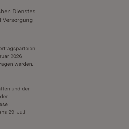
ichen Dienstes
d Versorgung
ertragsparteien
bruar 2026
tragen werden.
ften und der
der
iese
ns 29. Juli