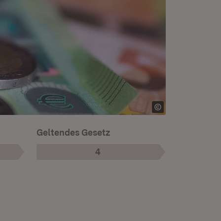
Geltendes Gesetz
4
Phase
: