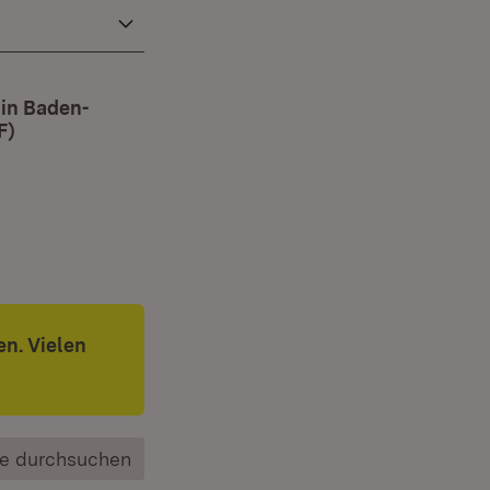
in Baden-
F)
(Öffnet in neuem Fenster)
n. Vielen
e durchsuchen