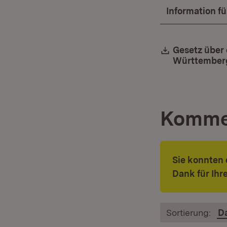
Information f
Download:
Gesetz über
Württember
Komme
Sie konnten 
Dank für Ih
Sortierung:
D