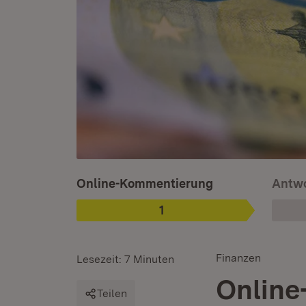
Ist ausgewählt. Ist die aktuelle Phase.
Online-Kommentierung
Antwo
1
Phase
:
Finanzen
Lesezeit: 7 Minuten
Online
Teilen