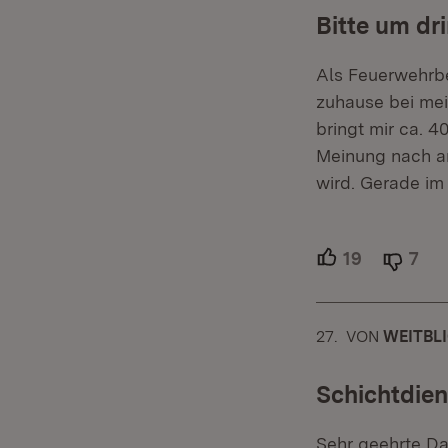
Bitte um d
Als Feuerwehrbe
zuhause bei mei
bringt mir ca. 
Meinung nach an
wird. Gerade im
19
Unterstütz
7
Abl
27.
KOMMENTAR
VON
:
WEITBL
Schichtdien
Sehr geehrte D