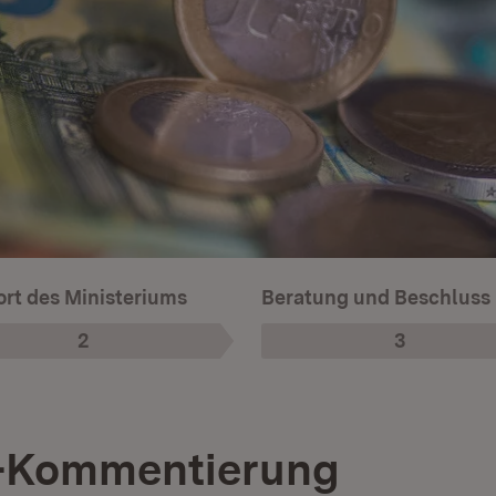
rt des Ministeriums
Beratung und Beschluss
2
3
Phase
:
Phase
:
-Kommentierung