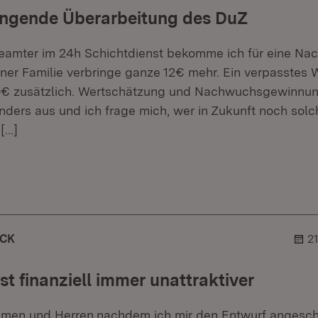
ringende Überarbeitung des DuZ
amter im 24h Schichtdienst bekomme ich für eine Nacht
ner Familie verbringe ganze 12€ mehr. Ein verpasstes 
40€ zusätzlich. Wertschätzung und Nachwuchsgewinnun
ders aus und ich frage mich, wer in Zukunft noch so
[…]
er.
ehner.
ICK
2
st finanziell immer unattraktiver
amen und Herren,nachdem ich mir den Entwurf angesch