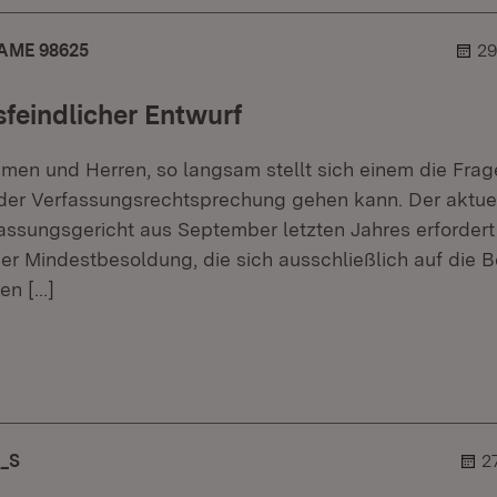
AME 98625
29
feindlicher Entwurf
men und Herren, so langsam stellt sich einem die Frage
der Verfassungsrechtsprechung gehen kann. Der aktue
ssungsgericht aus September letzten Jahres erfordert 
der Mindestbesoldung, die sich ausschließlich auf die 
hen
[…]
r.
hner.
_S
2