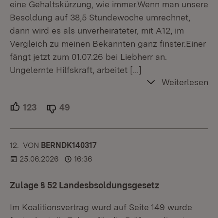
eine Gehaltskürzung, wie immer.Wenn man unsere
Besoldung auf 38,5 Stundewoche umrechnet,
dann wird es als unverheirateter, mit A12, im
Vergleich zu meinen Bekannten ganz finster.Einer
fängt jetzt zum 01.07.26 bei Liebherr an.
Ungelernte Hilfskraft, arbeitet
[…]
Weiterlesen
123
Unterstützer.
49
Ablehner.
12.
KOMMENTAR
VON
:
BERNDK140317
25.06.2026
16:36
Zulage § 52 Landesbsoldungsgesetz
Im Koalitionsvertrag wurd auf Seite 149 wurde