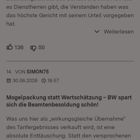
es Dienstherren gibt, die Verstanden haben was
das höchste Gericht mit seinem Urteil vorgegeben
hat.
Weiterlesen
136
Unterstützer.
50
Ablehner.
14.
KOMMENTAR
VON
:
SIMON75
30.06.2026
18:57
Mogelpackung statt Wertschätzung – BW spart
sich die Beamtenbesoldung schön!
Was uns hier als „wirkungsgleiche Übernahme“
des Tarifergebnisses verkauft wird, ist eine
absolute Enttäuschung. Statt den versprochenen