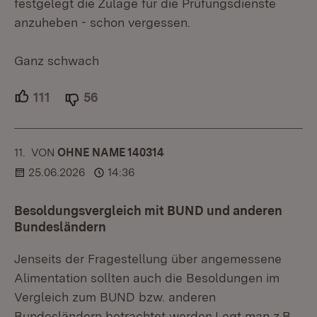
festgelegt die Zulage für die Prüfungsdienste
anzuheben - schon vergessen.
Ganz schwach
111
Unterstützer.
56
Ablehner.
11.
KOMMENTAR
VON
:
OHNE NAME 140314
25.06.2026
14:36
Besoldungsvergleich mit BUND und anderen
Bundesländern
Jenseits der Fragestellung über angemessene
Alimentation sollten auch die Besoldungen im
Vergleich zum BUND bzw. anderen
Bundesländern betrachtet werden.Legt man z.B.