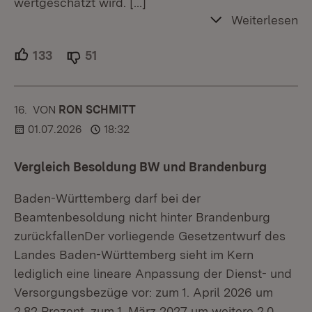
wertgeschätzt wird.
[…]
Weiterlesen
133
Unterstützer.
51
Ablehner.
16.
KOMMENTAR
VON
:
RON SCHMITT
01.07.2026
18:32
Vergleich Besoldung BW und Brandenburg
Baden-Württemberg darf bei der
Beamtenbesoldung nicht hinter Brandenburg
zurückfallenDer vorliegende Gesetzentwurf des
Landes Baden-Württemberg sieht im Kern
lediglich eine lineare Anpassung der Dienst- und
Versorgungsbezüge vor: zum 1. April 2026 um
2,82 Prozent, zum 1. März 2027 um weitere 2,0