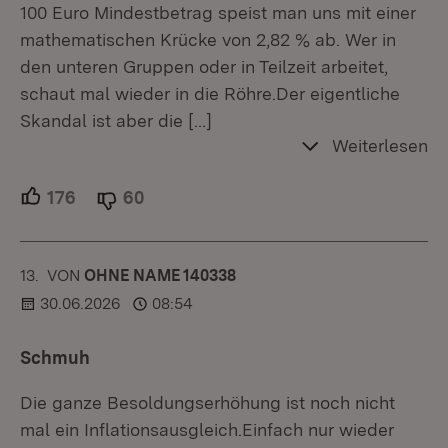
100 Euro Mindestbetrag speist man uns mit einer
mathematischen Krücke von 2,82 % ab. Wer in
den unteren Gruppen oder in Teilzeit arbeitet,
schaut mal wieder in die Röhre.Der eigentliche
Skandal ist aber die
[…]
Weiterlesen
176
Unterstützer.
60
Ablehner.
13.
KOMMENTAR
VON
:
OHNE NAME 140338
30.06.2026
08:54
Schmuh
Die ganze Besoldungserhöhung ist noch nicht
mal ein Inflationsausgleich.Einfach nur wieder