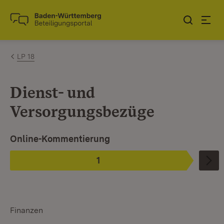
Zum Inhalt springen
Link zur Startseite
LP 18
Dienst- und
Versorgungsbezüge
Ist ausgewählt. Ist die aktuelle Phase.
Online-Kommentierung
1
Phase
:
Finanzen