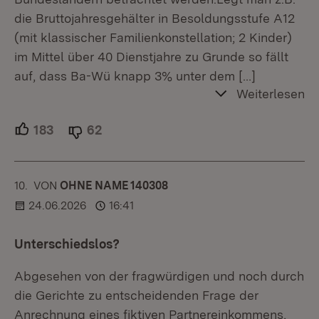
die Bruttojahresgehälter in Besoldungsstufe A12
(mit klassischer Familienkonstellation; 2 Kinder)
im Mittel über 40 Dienstjahre zu Grunde so fällt
auf, dass Ba-Wü knapp 3% unter dem
[…]
Weiterlesen
183
Unterstützer.
62
Ablehner.
10.
KOMMENTAR
VON
:
OHNE NAME 140308
24.06.2026
16:41
Unterschiedslos?
Abgesehen von der fragwürdigen und noch durch
die Gerichte zu entscheidenden Frage der
Anrechnung eines fiktiven Partnereinkommens,