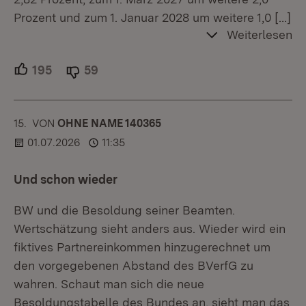
Prozent und zum 1. Januar 2028 um weitere 1,0
[…]
Weiterlesen
195
Unterstützer.
59
Ablehner.
15.
KOMMENTAR
VON
:
OHNE NAME 140365
01.07.2026
11:35
Und schon wieder
BW und die Besoldung seiner Beamten.
Wertschätzung sieht anders aus. Wieder wird ein
fiktives Partnereinkommen hinzugerechnet um
den vorgegebenen Abstand des BVerfG zu
wahren. Schaut man sich die neue
Besoldungstabelle des Bundes an, sieht man das