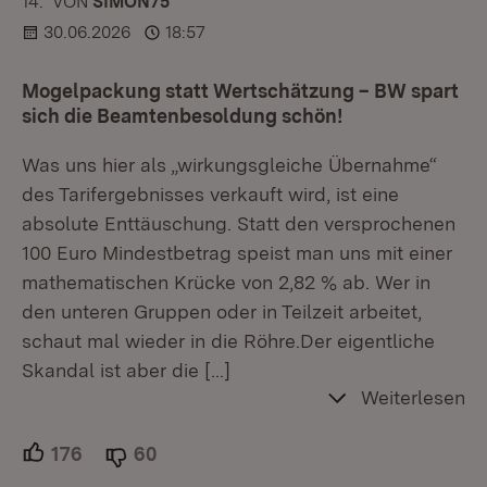
14.
KOMMENTAR
VON
:
SIMON75
30.06.2026
18:57
Mogelpackung statt Wertschätzung – BW spart
sich die Beamtenbesoldung schön!
Was uns hier als „wirkungsgleiche Übernahme“
des Tarifergebnisses verkauft wird, ist eine
absolute Enttäuschung. Statt den versprochenen
100 Euro Mindestbetrag speist man uns mit einer
mathematischen Krücke von 2,82 % ab. Wer in
den unteren Gruppen oder in Teilzeit arbeitet,
schaut mal wieder in die Röhre.Der eigentliche
Skandal ist aber die
[…]
Weiterlesen
176
Unterstützer.
60
Ablehner.