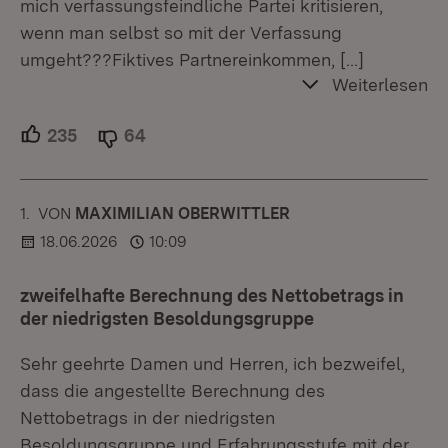
mich verfassungsfeindliche Partei kritisieren,
wenn man selbst so mit der Verfassung
umgeht???Fiktives Partnereinkommen,
[…]
Weiterlesen
235
Unterstützer.
64
Ablehner.
1.
KOMMENTAR
VON
:
MAXIMILIAN OBERWITTLER
18.06.2026
10:09
zweifelhafte Berechnung des Nettobetrags in
der niedrigsten Besoldungsgruppe
Sehr geehrte Damen und Herren, ich bezweifel,
dass die angestellte Berechnung des
Nettobetrags in der niedrigsten
Besoldungsgruppe und Erfahrungsstufe mit der