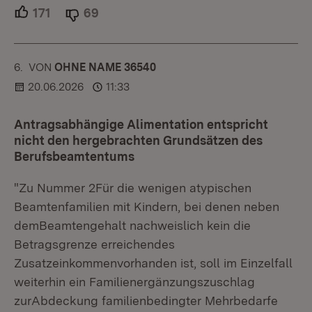
171
Unterstützer.
69
Ablehner.
6.
KOMMENTAR
VON
:
OHNE NAME 36540
20.06.2026
11:33
Antragsabhängige Alimentation entspricht
nicht den hergebrachten Grundsätzen des
Berufsbeamtentums
"Zu Nummer 2Für die wenigen atypischen
Beamtenfamilien mit Kindern, bei denen neben
demBeamtengehalt nachweislich kein die
Betragsgrenze erreichendes
Zusatzeinkommenvorhanden ist, soll im Einzelfall
weiterhin ein Familienergänzungszuschlag
zurAbdeckung familienbedingter Mehrbedarfe