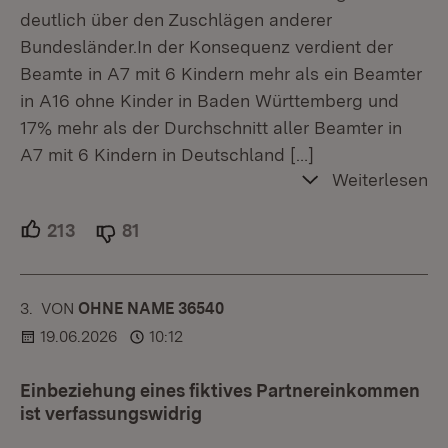
deutlich über den Zuschlägen anderer
Bundesländer.In der Konsequenz verdient der
Beamte in A7 mit 6 Kindern mehr als ein Beamter
in A16 ohne Kinder in Baden Württemberg und
17% mehr als der Durchschnitt aller Beamter in
A7 mit 6 Kindern in Deutschland
[…]
Weiterlesen
213
Unterstützer.
81
Ablehner.
3.
KOMMENTAR
VON
:
OHNE NAME 36540
19.06.2026
10:12
Einbeziehung eines fiktives Partnereinkommen
ist verfassungswidrig