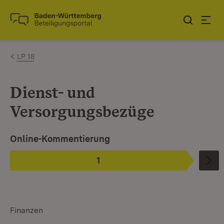
Zum Inhalt springen
Link zur Startseite
LP 18
Dienst- und
Versorgungsbezüge
Ist ausgewählt. Ist die aktuelle Phase.
Online-Kommentierung
1
Phase
:
Finanzen