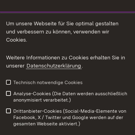
Social Media
Um unsere Webseite für Sie optimal gestalten
und verbessern zu können, verwenden wir
Facebook
Cookies.
Flickr
Weitere Informationen zu Cookies erhalten Sie in
X / Twitter
unserer
Datenschutzerklärung
.
Youtube
Technisch notwendige Cookies
Zum 
Analyse-Cookies (Die Daten werden ausschließlich
Impressum
Kontakt
anonymisiert verarbeitet.)
Benutzungshinweise
Netiquette
Drittanbieter-Cookies (Social-Media-Elemente von
Barrierefreiheit
Datenschutz
Facebook, X / Twitter und Google werden auf der
gesamten Webseite aktiviert.)
Cookies