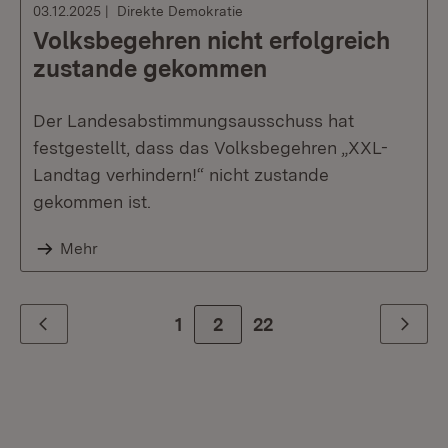
03.12.2025
Direkte Demokratie
Volksbegehren nicht erfolgreich
zustande gekommen
Der Landesabstimmungsausschuss hat
festgestellt, dass das Volksbegehren „XXL-
Landtag verhindern!“ nicht zustande
gekommen ist.
Mehr
1
2
Zur letzte Seite
22
Zurück
Weiter