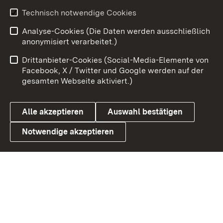
Technisch notwendige Cookies
Zum 
Analyse-Cookies (Die Daten werden ausschließlich
Impressum
Kontakt
anonymisiert verarbeitet.)
Benutzungshinweise
Netiquette
Drittanbieter-Cookies (Social-Media-Elemente von
Barrierefreiheit
Datenschutz
Facebook, X / Twitter und Google werden auf der
gesamten Webseite aktiviert.)
Cookies
Alle akzeptieren
Auswahl bestätigen
Notwendige akzeptieren
Link zum Landesportal