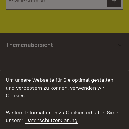
News
Themenübersicht
Social Media
Um unsere Webseite für Sie optimal gestalten
und verbessern zu können, verwenden wir
Facebook
Cookies.
Flickr
Weitere Informationen zu Cookies erhalten Sie in
X / Twitter
unserer
Datenschutzerklärung
.
Youtube