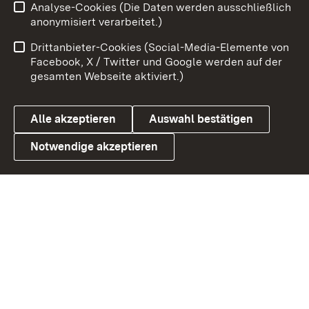
Analyse-Cookies (Die Daten werden ausschließlich
Impressum
Kontakt
anonymisiert verarbeitet.)
Benutzungshinweise
Netiquette
Drittanbieter-Cookies (Social-Media-Elemente von
Barrierefreiheit
Datenschutz
Facebook, X / Twitter und Google werden auf der
gesamten Webseite aktiviert.)
Cookies
Alle akzeptieren
Auswahl bestätigen
Notwendige akzeptieren
Link zum Landesportal