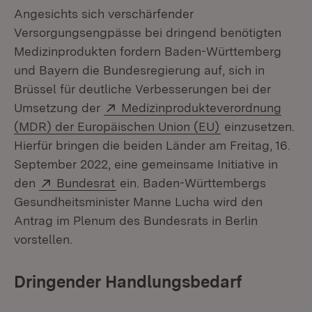
Angesichts sich verschärfender
Versorgungsengpässe bei dringend benötigten
Medizinprodukten fordern Baden-Württemberg
und Bayern die Bundesregierung auf, sich in
Brüssel für deutliche Verbesserungen bei der
Extern:
Umsetzung der
Medizinprodukteverordnung
(Öffnet in neue
(MDR) der Europäischen Union (EU)
einzusetzen.
Hierfür bringen die beiden Länder am Freitag, 16.
September 2022, eine gemeinsame Initiative in
Extern:
(Öffnet in neuem Fenster)
den
Bundesrat
ein. Baden-Württembergs
Gesundheitsminister Manne Lucha wird den
Antrag im Plenum des Bundesrats in Berlin
vorstellen.
Dringender Handlungsbedarf