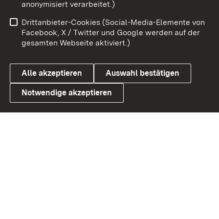
anonymisiert verarbeitet.)
Benutzungshinweise
Netiquette
Drittanbieter-Cookies (Social-Media-Elemente von
Barrierefreiheit
Datenschutz
Facebook, X / Twitter und Google werden auf der
gesamten Webseite aktiviert.)
Cookies
Alle akzeptieren
Auswahl bestätigen
Notwendige akzeptieren
Link zum Landesportal