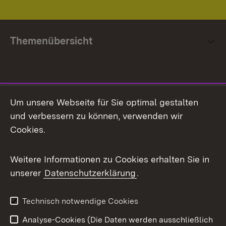
Themenübersicht
Social Media
Um unsere Webseite für Sie optimal gestalten
und verbessern zu können, verwenden wir
Facebook
Cookies.
Flickr
Weitere Informationen zu Cookies erhalten Sie in
X / Twitter
unserer
Datenschutzerklärung
.
Youtube
Technisch notwendige Cookies
Zum 
Analyse-Cookies (Die Daten werden ausschließlich
Impressum
Kontakt