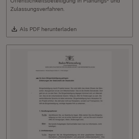
Öffentlichkeitsbeteiligung in Planungs- und
Zulassungsverfahren.
Download:
Als PDF herunterladen
(Öffnet in neuem Fenste