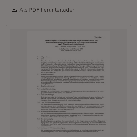
Download:
Als PDF herunterladen
(Öffnet in neuem Fenste