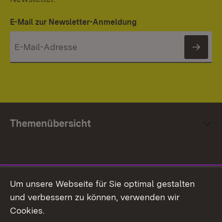
E-Mail zur Newsletter-Anmeldung
News
Themenübersicht
Social Media
Um unsere Webseite für Sie optimal gestalten
und verbessern zu können, verwenden wir
Facebook
Cookies.
Flickr