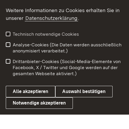
Weitere Informationen zu Cookies erhalten Sie in
X / Twitter
unserer
Datenschutzerklärung
.
Youtube
Technisch notwendige Cookies
Zum 
Analyse-Cookies (Die Daten werden ausschließlich
Impressum
Kontakt
anonymisiert verarbeitet.)
Benutzungshinweise
Netiquette
Drittanbieter-Cookies (Social-Media-Elemente von
Barrierefreiheit
Datenschutz
Facebook, X / Twitter und Google werden auf der
gesamten Webseite aktiviert.)
Cookies
Alle akzeptieren
Auswahl bestätigen
Notwendige akzeptieren
Link zum Landesportal