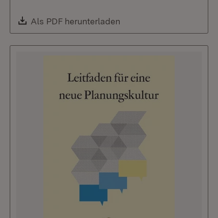
Download:
Als PDF herunterladen
(Öffnet in neuem Fenste