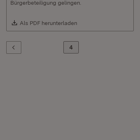
Bürgerbeteiligung gelingen.
Download:
Als PDF herunterladen
(Öffnet in neuem Fenste
Zur Seite
4
Zurück