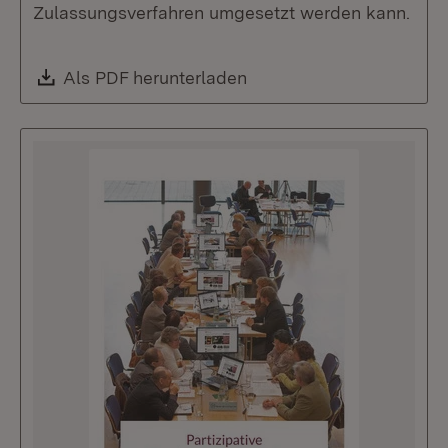
Zulassungsverfahren umgesetzt werden kann.
Download:
Als PDF herunterladen
(Öffnet in neuem Fenste