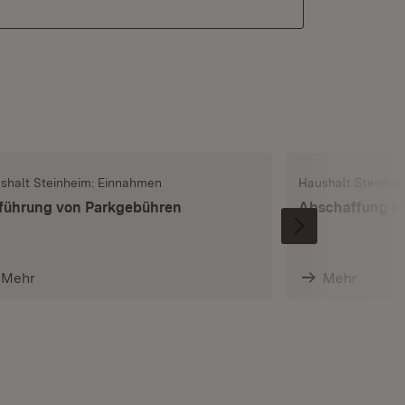
shalt Steinheim: Einnahmen
Haushalt Steinhei
führung von Parkgebühren
Abschaffung öf
Mehr
Mehr