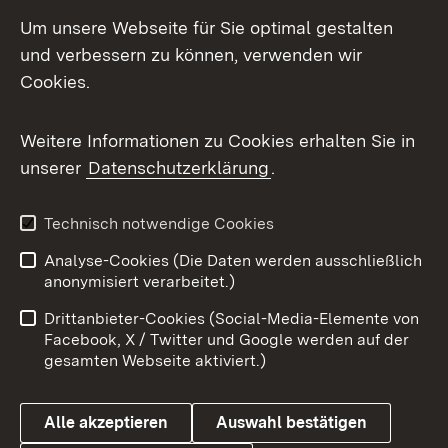
Social Media
Um unsere Webseite für Sie optimal gestalten
und verbessern zu können, verwenden wir
Facebook
Cookies.
Flickr
Weitere Informationen zu Cookies erhalten Sie in
X / Twitter
unserer
Datenschutzerklärung
.
Youtube
Technisch notwendige Cookies
Zum 
Analyse-Cookies (Die Daten werden ausschließlich
Impressum
Kontakt
anonymisiert verarbeitet.)
Benutzungshinweise
Netiquette
Drittanbieter-Cookies (Social-Media-Elemente von
Barrierefreiheit
Datenschutz
Facebook, X / Twitter und Google werden auf der
gesamten Webseite aktiviert.)
Cookies
Alle akzeptieren
Auswahl bestätigen