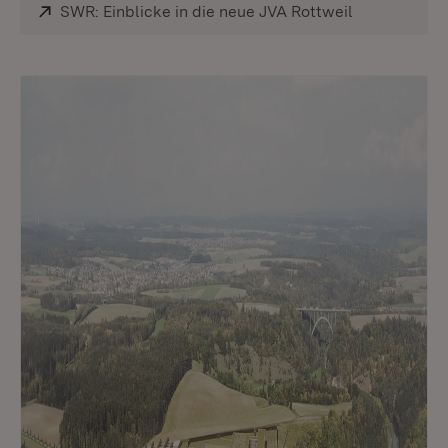
Extern:
SWR: Einblicke in die neue JVA Rottweil
(Öffnet in n