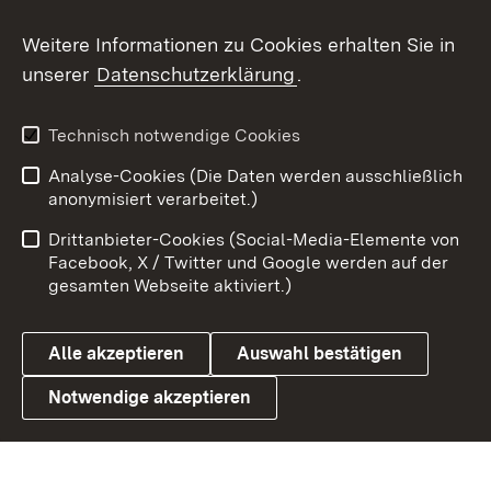
Weitere Informationen zu Cookies erhalten Sie in
X / Twitter
unserer
Datenschutzerklärung
.
Youtube
Technisch notwendige Cookies
Zum 
Analyse-Cookies (Die Daten werden ausschließlich
Impressum
Kontakt
anonymisiert verarbeitet.)
Benutzungshinweise
Netiquette
Drittanbieter-Cookies (Social-Media-Elemente von
Barrierefreiheit
Datenschutz
Facebook, X / Twitter und Google werden auf der
gesamten Webseite aktiviert.)
Cookies
Alle akzeptieren
Auswahl bestätigen
Notwendige akzeptieren
Link zum Landesportal