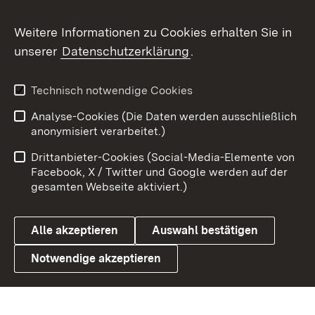
Flickr
Weitere Informationen zu Cookies erhalten Sie in
X / Twitter
unserer
Datenschutzerklärung
.
Youtube
Technisch notwendige Cookies
Zum 
Analyse-Cookies (Die Daten werden ausschließlich
Impressum
Kontakt
anonymisiert verarbeitet.)
Benutzungshinweise
Netiquette
Drittanbieter-Cookies (Social-Media-Elemente von
Barrierefreiheit
Datenschutz
Facebook, X / Twitter und Google werden auf der
gesamten Webseite aktiviert.)
Cookies
Alle akzeptieren
Auswahl bestätigen
Notwendige akzeptieren
Link zum Landesportal