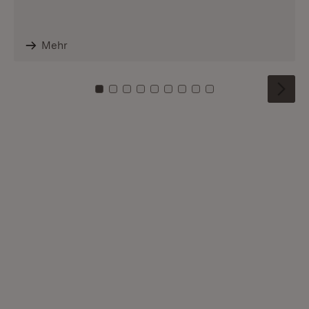
Mehr
Zu Kachel: 0
Zu Kachel: 1
Zu Kachel: 2
Zu Kachel: 3
Zu Kachel: 4
Zu Kachel: 5
Zu Kachel: 6
Zu Kachel: 7
Zu Kachel: 8