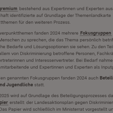
tgremium
bestehend aus Expertinnen und Experten aus
chaft identifizierte auf Grundlage der Themenlandkarte
themen für den weiteren Prozess.
werpunktthemen fanden 2024 mehrere
Fokusgruppen
Menschen zu sprechen, die das Thema persönlich betrif
che Bedarfe und Lösungsoptionen sie sehen. Zu den T
 allem von Diskriminierung betroffene Personen, Fachkr
ertreterinnen und Interessenvertreter. Bei Bedarf nahm
mitarbeitende und Expertinnen und Experten als Inputg
 den genannten Fokusgruppen fanden 2024 auch
Betei
und Jugendliche
statt.
 2025 wird auf Grundlage des Beteiligungsprozesses d
pier
erstellt: der Landesaktionsplan gegen Diskriminie
as Papier wird schließlich im Ministerrat vorgestellt u