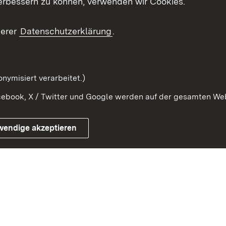
erbessern zu können, verwenden wir Cookies.
ragte
Beteiligung stärken
Publikatio
Beteiligung erleben
Glossar
serer
Datenschutzerklärung
.
Beteiligung erforschen
mung
nymisiert verarbeitet.)
ebook, X / Twitter und Google werden auf der gesamten Webs
Impressum
Kontakt
Benutzungshinweise
Netiqu
wendige akzeptieren