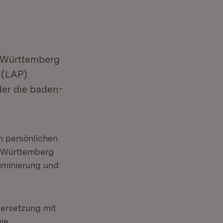
n-Württemberg
 (LAP)
der die baden-
n persönlichen
n-Württemberg
riminierung und
ersetzung mit
wie