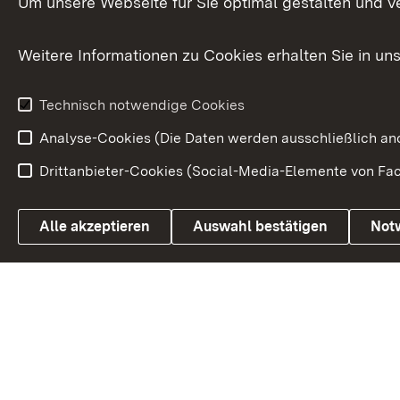
Um unsere Webseite für Sie optimal gestalten und v
Bürgerbeauft
Kommunale Verfahren
Petition
Weitere Informationen zu Cookies erhalten Sie in un
Weitere
Volksantrag
Beteiligungsprozesse
Technisch notwendige Cookies
Volksabstim
Analyse-Cookies (Die Daten werden ausschließlich ano
Drittanbieter-Cookies (Social-Media-Elemente von Fac
Link zum Landesportal
Alle akzeptieren
Auswahl bestätigen
Not