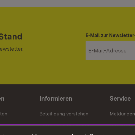
 Stand
E-Mail zur Newslett
ewsletter.
en
Informieren
Service
nten
Beteiligung verstehen
Meldungen
Beteiligung anwenden
Mediathek