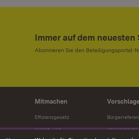
Immer auf dem neuesten
Abonnieren Sie den Beteiligungsportal-N
Mitmachen
Vorschlag
Effizienzgesetz
Bürgerrefere
Dienst- und
Abgeordnete
Versorgungsbezüge