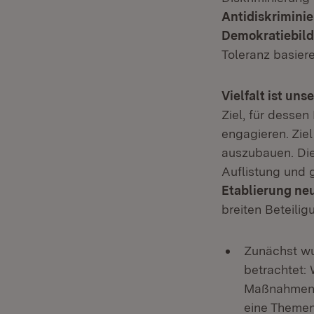
Antidiskrimini
Demokratiebil
Toleranz basier
Vielfalt ist uns
Ziel, für desse
engagieren. Zie
auszubauen. Die
Auflistung und
Etablierung n
breiten Beteili
Zunächst w
betrachtet:
Maßnahmen u
eine Themenl