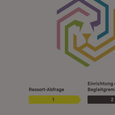
Ist ausgewählt.
Einrichtung 
Ressort-Abfrage
Begleitgrem
1
2
Phase
:
P
: