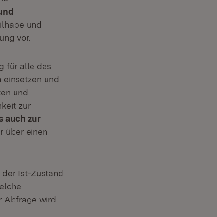
und
eilhabe und
ung vor.
g für alle das
h einsetzen und
ken und
keit zur
 auch zur
ur über einen
 der Ist-Zustand
Welche
r Abfrage wird