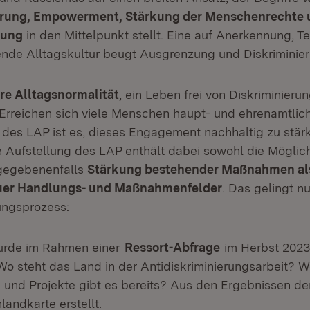
erung, Empowerment, Stärkung der Menschenrechte 
dung
in den Mittelpunkt stellt. Eine auf Anerkennung, T
ende Alltagskultur beugt Ausgrenzung und Diskriminier
ere Alltagsnormalität
, ein Leben frei von Diskriminierun
n Erreichen sich viele Menschen haupt- und ehrenamtlic
l des LAP ist es, dieses Engagement nachhaltig zu stär
 Aufstellung des LAP enthält dabei sowohl die Möglich
 gegebenenfalls
Stärkung bestehender Maßnahmen als
euer Handlungs- und Maßnahmenfelder
. Das gelingt n
gungsprozess:
urde im Rahmen einer
Ressort-Abfrage
im Herbst 2023
 Wo steht das Land in der Antidiskriminierungsarbeit? 
nd Projekte gibt es bereits? Aus den Ergebnissen de
andkarte erstellt.