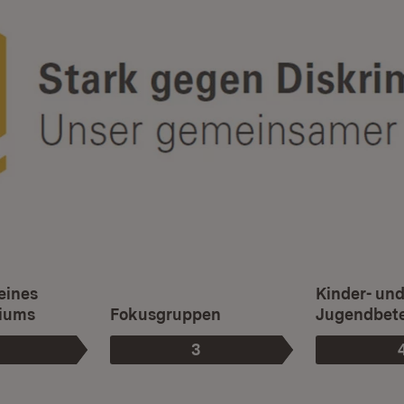
eines
Kinder- un
iums
Fokusgruppen
Jugendbete
3
hase
Phase
: