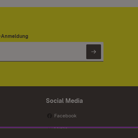
er-Anmeldung
Newsletter 
Social Media
Facebook
Flickr