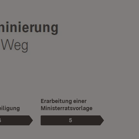
Ist die aktuelle Phase.
d
Erarbeitung einer
iligung
Ministerratsvorlage
4
5
Phase
:
Phase
: