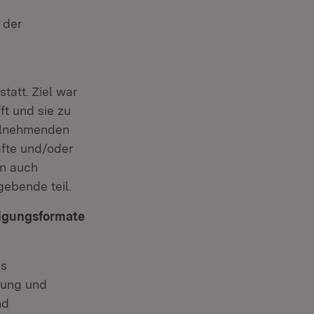
 der
statt. Ziel war
ft und sie zu
eilnehmenden
äfte und/oder
en auch
ebende teil.
ligungsformate
as
rung und
nd