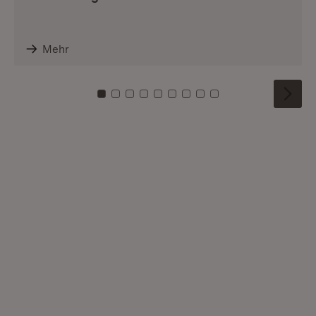
Mehr
Zu Kachel: 0
Zu Kachel: 1
Zu Kachel: 2
Zu Kachel: 3
Zu Kachel: 4
Zu Kachel: 5
Zu Kachel: 6
Zu Kachel: 7
Zu Kachel: 8