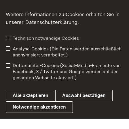
Flickr
Weitere Informationen zu Cookies erhalten Sie in
X / Twitter
unserer
Datenschutzerklärung
.
Youtube
Technisch notwendige Cookies
Zum 
Analyse-Cookies (Die Daten werden ausschließlich
Impressum
Kontakt
anonymisiert verarbeitet.)
Benutzungshinweise
Netiquette
Drittanbieter-Cookies (Social-Media-Elemente von
Barrierefreiheit
Datenschutz
Facebook, X / Twitter und Google werden auf der
gesamten Webseite aktiviert.)
Cookies
Alle akzeptieren
Auswahl bestätigen
Notwendige akzeptieren
Link zum Landesportal