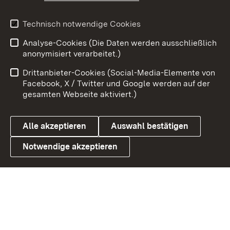
Youtube
Technisch notwendige Cookies
Zum 
Analyse-Cookies (Die Daten werden ausschließlich
Impressum
Kontakt
anonymisiert verarbeitet.)
Benutzungshinweise
Netiquette
Drittanbieter-Cookies (Social-Media-Elemente von
Barrierefreiheit
Datenschutz
Facebook, X / Twitter und Google werden auf der
gesamten Webseite aktiviert.)
Cookies
Alle akzeptieren
Auswahl bestätigen
Notwendige akzeptieren
Link zum Landesportal