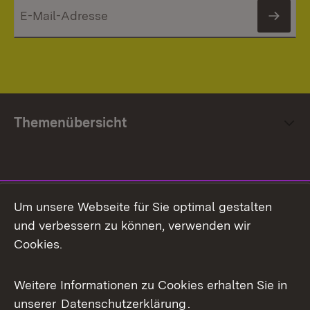
News
Themenübersicht
Social Media
Um unsere Webseite für Sie optimal gestalten
und verbessern zu können, verwenden wir
Facebook
Cookies.
Flickr
Weitere Informationen zu Cookies erhalten Sie in
X / Twitter
unserer
Datenschutzerklärung
.