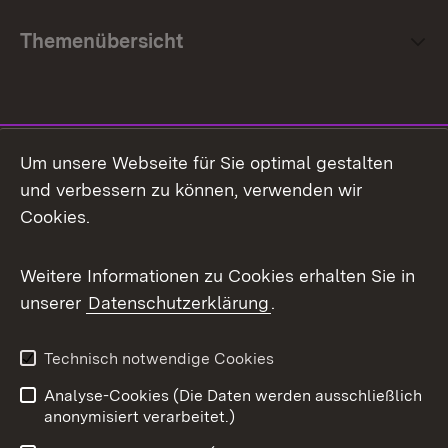
Themenübersicht
Social Media
Um unsere Webseite für Sie optimal gestalten
und verbessern zu können, verwenden wir
Facebook
Cookies.
Flickr
Weitere Informationen zu Cookies erhalten Sie in
X / Twitter
unserer
Datenschutzerklärung
.
Youtube
Technisch notwendige Cookies
Zum 
Analyse-Cookies (Die Daten werden ausschließlich
Impressum
Kontakt
anonymisiert verarbeitet.)
Benutzungshinweise
Netiquette