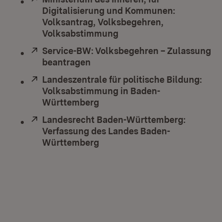
Digitalisierung und Kommunen:
Volksantrag, Volksbegehren,
Volksabstimmung
(Öffnet in neuem Fenster
Extern:
Service-BW: Volksbegehren – Zulassung
beantragen
(Öffnet in neuem Fenster)
Extern:
Landeszentrale für politische Bildung:
Volksabstimmung in Baden-
Württemberg
(Öffnet in neuem Fenster)
Extern:
Landesrecht Baden-Württemberg:
Verfassung des Landes Baden-
Württemberg
(Öffnet in neuem Fenster)