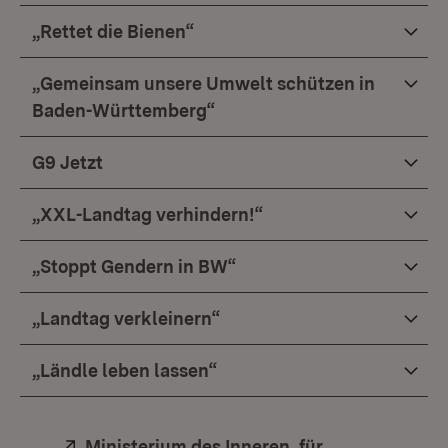
„Rettet die Bienen“
„Gemeinsam unsere Umwelt schützen in
Baden-Württemberg“
G9 Jetzt
„XXL-Landtag verhindern!“
„Stoppt Gendern in BW“
„Landtag verkleinern“
„Ländle leben lassen“
Extern:
Ministerium des Inneren, für