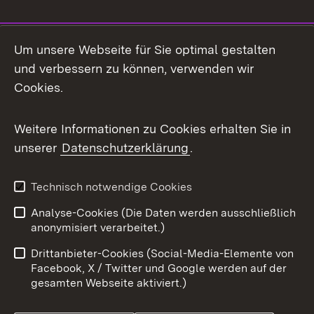
Social Media
Um unsere Webseite für Sie optimal gestalten
und verbessern zu können, verwenden wir
Facebook
Cookies.
Flickr
Weitere Informationen zu Cookies erhalten Sie in
X / Twitter
unserer
Datenschutzerklärung
.
Youtube
Technisch notwendige Cookies
Zum 
Analyse-Cookies (Die Daten werden ausschließlich
Impressum
Kontakt
anonymisiert verarbeitet.)
Benutzungshinweise
Netiquette
Drittanbieter-Cookies (Social-Media-Elemente von
Barrierefreiheit
Datenschutz
Facebook, X / Twitter und Google werden auf der
gesamten Webseite aktiviert.)
Cookies