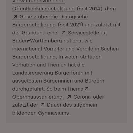
Verwaltungsvorschrift
(Öffnet in neuem Fenste
Öffentlichkeitsbeteiligung
(seit 2014), dem
Extern:
Gesetz über die Dialogische
(Öffnet in neuem Fenster)
Bürgerbeteiligung
(seit 2021) und zuletzt mit
Extern:
(Öffnet in ne
der Gründung einer
Servicestelle
ist
Baden-Württemberg national wie
international Vorreiter und Vorbild in Sachen
Bürgerbeteiligung. In vielen strittigen
Vorhaben und Themen hat die
Landesregierung Bürgerforen mit
ausgelosten Bürgerinnen und Bürgern
Extern:
durchgeführt. So beim Thema
(Öffnet in neuem Fenster)
Extern:
(Öffnet in neuem
Opernhaussanierung
,
Corona
oder
Extern:
zuletzt der
Dauer des allgemein
(Öffnet in neuem Fenster)
bildenden Gymnasiums
.