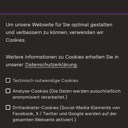
Social Media
Um unsere Webseite für Sie optimal gestalten
und verbessern zu können, verwenden wir
Facebook
Cookies.
Flickr
Weitere Informationen zu Cookies erhalten Sie in
X / Twitter
unserer
Datenschutzerklärung
.
Youtube
Technisch notwendige Cookies
Zum 
Analyse-Cookies (Die Daten werden ausschließlich
Impressum
Kontakt
anonymisiert verarbeitet.)
Benutzungshinweise
Netiquette
Drittanbieter-Cookies (Social-Media-Elemente von
Barrierefreiheit
Datenschutz
Facebook, X / Twitter und Google werden auf der
gesamten Webseite aktiviert.)
Cookies