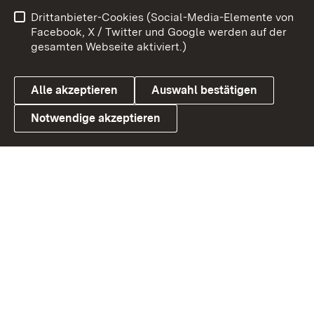
Benutzungshinweise
Netiquette
Drittanbieter-Cookies (Social-Media-Elemente von
Barrierefreiheit
Datenschutz
Facebook, X / Twitter und Google werden auf der
gesamten Webseite aktiviert.)
Cookies
Alle akzeptieren
Auswahl bestätigen
Notwendige akzeptieren
Link zum Landesportal