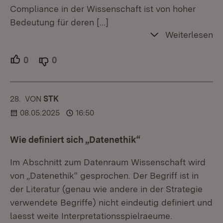
Compliance in der Wissenschaft ist von hoher
Bedeutung für deren
[…]
Weiterlesen
0
Unterstützer.
0
Ablehner.
28.
KOMMENTAR
VON
:
STK
08.05.2025
16:50
Wie definiert sich „Datenethik“
Im Abschnitt zum Datenraum Wissenschaft wird
von „Datenethik“ gesprochen. Der Begriff ist in
der Literatur (genau wie andere in der Strategie
verwendete Begriffe) nicht eindeutig definiert und
laesst weite Interpretationsspielraeume.