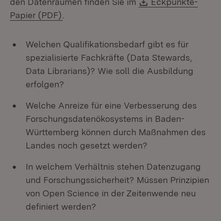
Download:
den Datenräumen finden Sie im
Eckpunkte-
(Öffnet in neuem Fenster)
Papier (PDF)
.
Welchen Qualifikationsbedarf gibt es für
spezialisierte Fachkräfte (Data Stewards,
Data Librarians)? Wie soll die Ausbildung
erfolgen?
Welche Anreize für eine Verbesserung des
Forschungsdatenökosystems in Baden-
Württemberg können durch Maßnahmen des
Landes noch gesetzt werden?
In welchem Verhältnis stehen Datenzugang
und Forschungssicherheit? Müssen Prinzipien
von Open Science in der Zeitenwende neu
definiert werden?