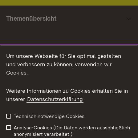
Themenübersicht
Social Media
Um unsere Webseite für Sie optimal gestalten
und verbessern zu können, verwenden wir
Facebook
Cookies.
Flickr
Weitere Informationen zu Cookies erhalten Sie in
X / Twitter
unserer
Datenschutzerklärung
.
Youtube
Technisch notwendige Cookies
Zum 
Analyse-Cookies (Die Daten werden ausschließlich
Impressum
Kontakt
anonymisiert verarbeitet.)