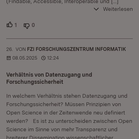
(Findable, Accessible, Interoperable und
[…]
Weiterlesen
1
Unterstützer.
0
Ablehner.
26.
KOMMENTAR
VON
:
FZI FORSCHUNGSZENTRUM INFORMATIK
08.05.2025
12:24
Verhältnis von Datenzugang und
Forschungssicherheit
In welchem Verhältnis stehen Datenzugang und
Forschungssicherheit? Müssen Prinzipien von
Open Science in der Zeitenwende neu definiert
werden? Es ist zu unterscheiden zwischen Open
Science im Sinne von mehr Transparenz und
breiterer Dissemination wissenschaftlicher