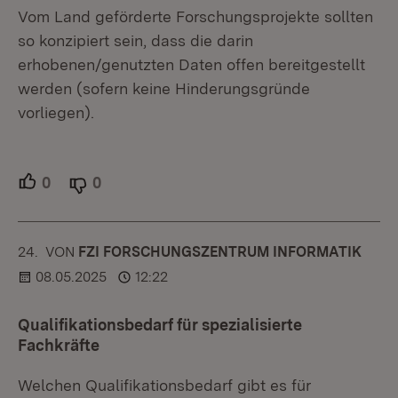
Vom Land geförderte Forschungsprojekte sollten
so konzipiert sein, dass die darin
erhobenen/genutzten Daten offen bereitgestellt
werden (sofern keine Hinderungsgründe
vorliegen).
0
Unterstützer.
0
Ablehner.
24.
KOMMENTAR
VON
:
FZI FORSCHUNGSZENTRUM INFORMATIK
08.05.2025
12:22
Qualifikationsbedarf für spezialisierte
Fachkräfte
Welchen Qualifikationsbedarf gibt es für