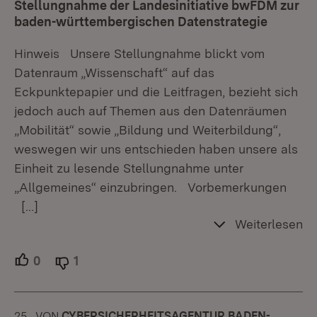
Stellungnahme der Landesinitiative bwFDM zur
baden-württembergischen Datenstrategie
Hinweis Unsere Stellungnahme blickt vom
Datenraum „Wissenschaft“ auf das
Eckpunktepapier und die Leitfragen, bezieht sich
jedoch auch auf Themen aus den Datenräumen
„Mobilität“ sowie „Bildung und Weiterbildung“,
weswegen wir uns entschieden haben unsere als
Einheit zu lesende Stellungnahme unter
„Allgemeines“ einzubringen. Vorbemerkungen
[…]
Weiterlesen
0
Unterstützer.
1
Ablehner.
25.
KOMMENTAR
VON
:
CYBERSICHERHEITSAGENTUR BADEN-