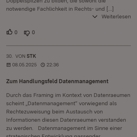
Doppelspitzen zu bilden, die sowohl die
notwendige Fachlichkeit in Rechts- und
[…]
Weiterlesen
0
Unterstützer.
0
Ablehner.
30.
KOMMENTAR
VON
:
STK
08.05.2025
22:36
Zum Handlungsfeld Datenmanagement
Durch das Framing im Kontext von Datenraeumen
scheint „Datenmanagement“ vorwiegend als
Rechtezuweisung beim Austausch von
Informationen diesen Datenraeumen verstanden
zu werden. Datenmanagement im Sinne einer
strategischen Entwicklung passender