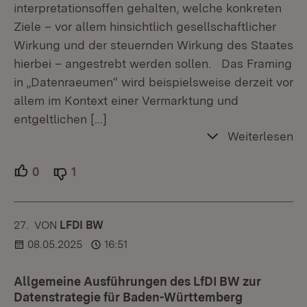
interpretationsoffen gehalten, welche konkreten
Ziele – vor allem hinsichtlich gesellschaftlicher
Wirkung und der steuernden Wirkung des Staates
hierbei – angestrebt werden sollen. Das Framing
in „Datenraeumen“ wird beispielsweise derzeit vor
allem im Kontext einer Vermarktung und
entgeltlichen
[…]
Weiterlesen
0
Unterstützer.
1
Ablehner.
27.
KOMMENTAR
VON
:
LFDI BW
08.05.2025
16:51
Allgemeine Ausführungen des LfDI BW zur
Datenstrategie für Baden-Württemberg