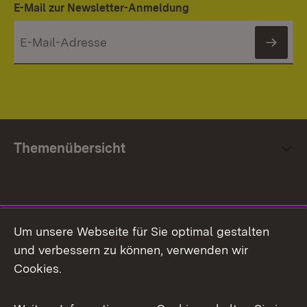
E-Mail zur Newsletter-Anmeldung
News
Themenübersicht
Social Media
Um unsere Webseite für Sie optimal gestalten
und verbessern zu können, verwenden wir
Facebook
Cookies.
Flickr