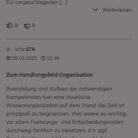
EU vorgeschlagenen
[…]
Weiterlesen
0
Unterstützer.
0
Ablehner.
31.
KOMMENTAR
VON
:
STK
08.05.2025
22:38
Zum Handlungsfeld Organisation
Buendelung und Aufbau der notwendigen
Kompetenzen fuer eine staatliche
Wissensorganisation auf dem Stand der Zeit ist
prinzipiell zu begruessen. Hier waere es wichtig,
vor allem Fuehrungs- und Entscheidungsrollen
durchweg fachlich zu besetzen, d.h. ggf.