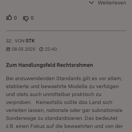
Weiterlesen
0
Unterstützer.
0
Ablehner.
32.
KOMMENTAR
VON
:
STK
08.05.2025
22:40
Zum Handlungsfeld Rechtsrahmen
Bei anzuwendenden Standards gilt es vor allem,
etablierte und bewaehrte Modelle zu verfolgen
und stets auch unmittelbar praktisch zu
verproben. Keinesfalls sollte das Land sich
verleiten lassen, nationale oder gar subnationale
Sonderwege zu standardisieren. Das bedeutet
z.B. einen Fokus auf die bewaehrten und von der