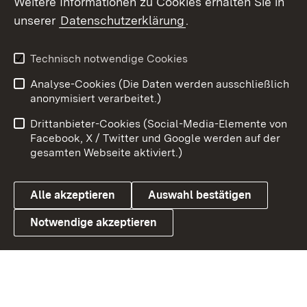
Weitere Informationen zu Cookies erhalten Sie in
X / Twitter
unserer
Datenschutzerklärung
.
Youtube
Technisch notwendige Cookies
Zum 
Analyse-Cookies (Die Daten werden ausschließlich
Impressum
Kontakt
anonymisiert verarbeitet.)
Benutzungshinweise
Netiquette
Drittanbieter-Cookies (Social-Media-Elemente von
Barrierefreiheit
Datenschutz
Facebook, X / Twitter und Google werden auf der
gesamten Webseite aktiviert.)
Cookies
Alle akzeptieren
Auswahl bestätigen
Notwendige akzeptieren
Link zum Landesportal