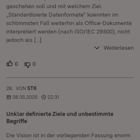
geschehen soll und mit welchem Ziel.
„Standardisierte Datenformate“ koennten im
schlimmsten Fall weiterhin als Office-Dokumente
interpretiert werden (nach ISO/IEC 29500), nicht
jedoch als
[…]
Weiterlesen
0
Unterstützer.
0
Ablehner.
28.
KOMMENTAR
VON
:
STK
08.05.2025
22:31
Unklar definierte Ziele und unbestimmte
Begriffe
Die Vision ist in der vorliegenden Fassung enorm