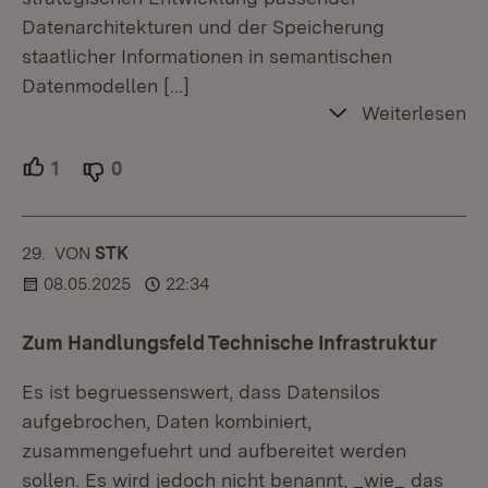
Datenarchitekturen und der Speicherung
staatlicher Informationen in semantischen
Datenmodellen
[…]
Weiterlesen
1
Unterstützer.
0
Ablehner.
29.
KOMMENTAR
VON
:
STK
08.05.2025
22:34
Zum Handlungsfeld Technische Infrastruktur
Es ist begruessenswert, dass Datensilos
aufgebrochen, Daten kombiniert,
zusammengefuehrt und aufbereitet werden
sollen. Es wird jedoch nicht benannt, _wie_ das