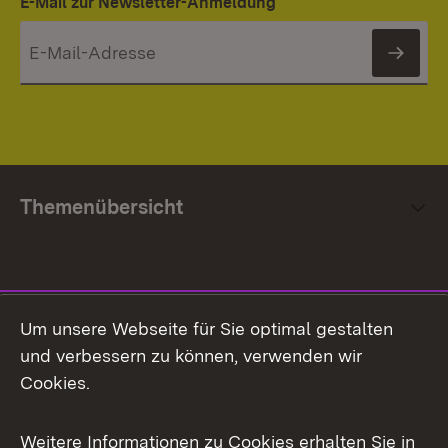
E-Mail zur Newsletter-Anmeldung
News
Themenübersicht
Social Media
Um unsere Webseite für Sie optimal gestalten
und verbessern zu können, verwenden wir
Facebook
Cookies.
Flickr
Weitere Informationen zu Cookies erhalten Sie in
X / Twitter