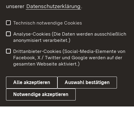
unserer
Datenschutzerklärung
.
Youtube
Technisch notwendige Cookies
Zum 
Analyse-Cookies (Die Daten werden ausschließlich
Impressum
Kontakt
anonymisiert verarbeitet.)
Benutzungshinweise
Netiquette
Drittanbieter-Cookies (Social-Media-Elemente von
Barrierefreiheit
Datenschutz
Facebook, X / Twitter und Google werden auf der
gesamten Webseite aktiviert.)
Cookies
Alle akzeptieren
Auswahl bestätigen
Notwendige akzeptieren
Link zum Landesportal