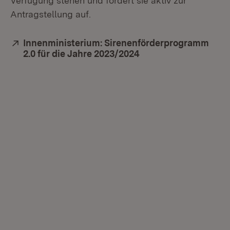
Verfügung stehen und fordert sie aktiv zur
Antragstellung auf.
Extern:
Innenministerium: Sirenenförderprogramm
2.0 für die Jahre 2023/2024
(Öffnet in neuem Fen