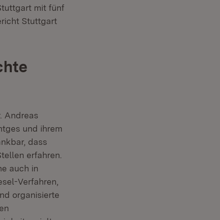
tuttgart mit fünf
icht Stuttgart
chte
 in neuem Fenster)
r. Andreas
r)
entges und ihrem
ankbar, dass
ellen erfahren.
ne auch in
esel-Verfahren,
nd organisierte
den