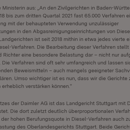
e Ministerin aus: „An den Zivilgerichten in Baden-Würt
18 bis zum dritten Quartal 2021 fast 65.000 Verfahren 
g mit der behaupteten Verwendung unzulässiger
tungen in den Abgasreinigungseinrichtungen von Dies
andgerichten ist seit 2018 mithin in etwa jedes vierte
esel-Verfahren. Die Bearbeitung dieser Verfahren stellt 
d Richter eine besondere Belastung dar – nicht nur au
 Die Verfahren sind oft sehr umfangreich und lassen si
enden Beweismitteln – auch mangels geeigneter Sachv
ären. Umso wichtiger ist es nun, dass wir die Gerichte
n erheblich verstärken können.“
tzes der Daimler AG ist das Landgericht Stuttgart mit 
tet. Die dort zuletzt deutlich überproportionalen Verf
 der hohen Berufungsquote in Diesel-Verfahren auch zu
stung des Oberlandesgerichts Stuttgart. Beide Gerich