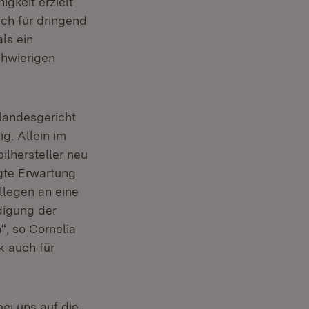
gkeit erzielt
uch für dringend
ls ein
chwierigen
landesgericht
g. Allein im
ilhersteller neu
igte Erwartung
legen an eine
digung der
“, so Cornelia
k auch für
ei uns auf die