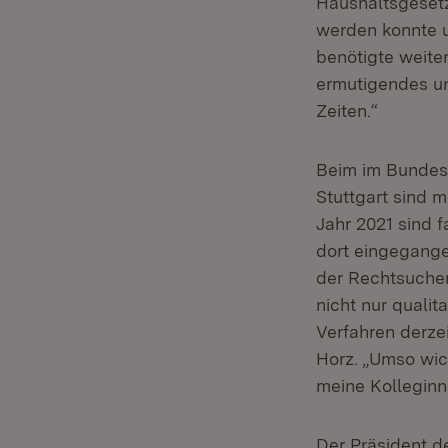
Haushaltsgesetz
werden konnte un
benötigte weite
ermutigendes un
Zeiten.“
Beim im Bundesv
Stuttgart sind m
Jahr 2021 sind 
dort eingegange
der Rechtsuchen
nicht nur quali
Verfahren derzei
Horz. „Umso wich
meine Kolleginn
Der Präsident d