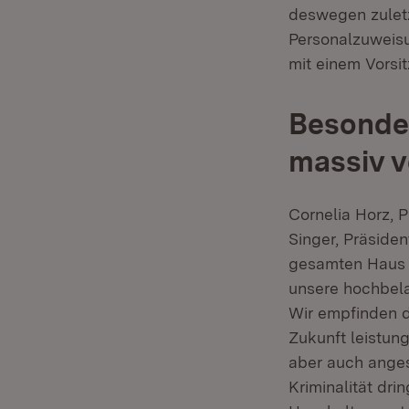
deswegen zuletzt
Personalzuweisu
mit einem Vorsi
Besonder
massiv v
Cornelia Horz, 
Singer, Präside
gesamten Haus fü
unsere hochbela
Wir empfinden d
Zukunft leistung
aber auch anges
Kriminalität dr