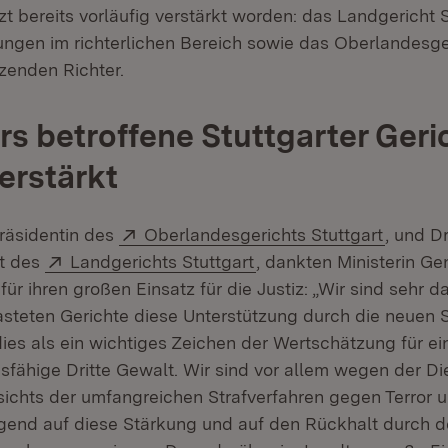
 bereits vorläufig verstärkt worden: das Landgericht S
ngen im richterlichen Bereich sowie das Oberlandesger
tzenden Richter.
s betroffene Stuttgarter Geri
erstärkt
Extern:
(Öffnet
Präsidentin des
Oberlandesgerichts Stuttgart
, und D
Extern:
(Öffnet in neuem Fenste
nt des
Landgerichts Stuttgart
, dankten Ministerin G
r ihren großen Einsatz für die Justiz: „Wir sind sehr d
steten Gerichte diese Unterstützung durch die neuen St
ies als ein wichtiges Zeichen der Wertschätzung für ei
sfähige Dritte Gewalt. Wir sind vor allem wegen der Di
ichts der umfangreichen Strafverfahren gegen Terror u
ingend auf diese Stärkung und auf den Rückhalt durch 