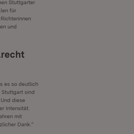
en Stuttgarter
len für
 Richterinnen
nen und
lrecht
s es so deutlich
Stuttgart sind
 Und diese
r Intensität.
ahren mit
zlicher Dank.“