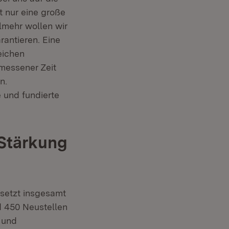
t nur eine große
lmehr wollen wir
antieren. Eine
eichen
messener Zeit
n.
 und fundierte
 Stärkung
setzt insgesamt
d 450 Neustellen
 und