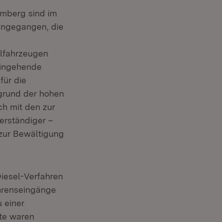
temberg sind im
eingegangen, die
elfahrzeugen
 eingehende
für die
fgrund der hohen
ch mit den zur
erständiger –
 zur Bewältigung
Diesel-Verfahren
ahrenseingänge
 einer
te waren