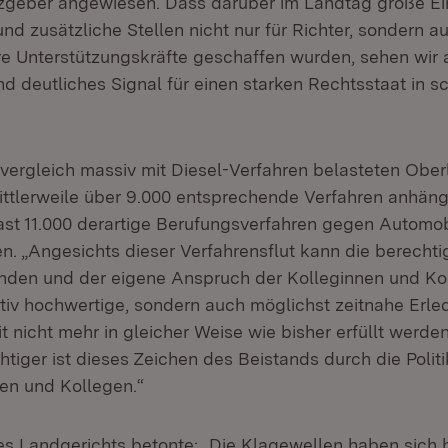
geber angewiesen. Dass darüber im Landtag große Eini
d zusätzliche Stellen nicht nur für Richter, sondern a
re Unterstützungskräfte geschaffen wurden, sehen wir a
d deutliches Signal für einen starken Rechtsstaat in s
ergleich massiv mit Diesel-Verfahren belasteten Ober
ittlerweile über 9.000 entsprechende Verfahren anhängi
fast 11.000 derartige Berufungsverfahren gegen Automob
n. „Angesichts dieser Verfahrensflut kann die berecht
den und der eigene Anspruch der Kolleginnen und Kol
tativ hochwertige, sondern auch möglichst zeitnahe Erle
t nicht mehr in gleicher Weise wie bisher erfüllt werden
tiger ist dieses Zeichen des Beistands durch die Politi
en und Kollegen.“
es Landgerichts betonte: „Die Klagewellen haben sich b