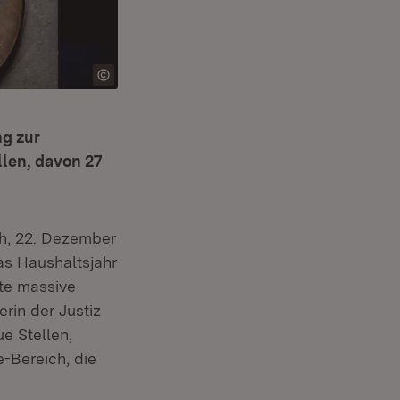
g zur
len, davon 27
h, 22. Dezember
as Haushaltsjahr
te massive
rin der Justiz
e Stellen,
e-Bereich, die