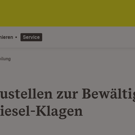
mieren
Service
eilung
ustellen zur Bewält
iesel-Klagen