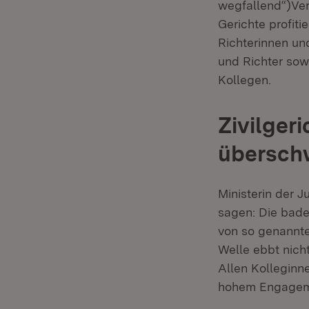
wegfallend“)Ver
Gerichte profiti
Richterinnen un
und Richter sow
Kollegen.
Zivilger
übersc
Ministerin der J
sagen: Die bade
von so genannt
Welle ebbt nicht
Allen Kolleginn
hohem Engagemen