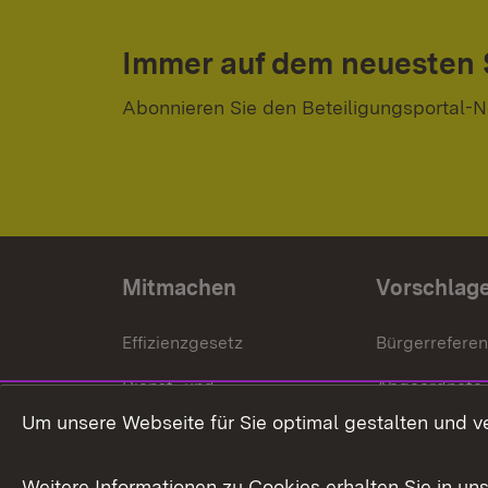
Immer auf dem neuesten
Abonnieren Sie den Beteiligungsportal-N
Mitmachen
Vorschlag
Effizienzgesetz
Bürgerrefere
Dienst- und
Abgeordnete
Versorgungsbezüge
Um unsere Webseite für Sie optimal gestalten und v
Bürgerbeauft
Kommunale Verfahren
Petition
Weitere Informationen zu Cookies erhalten Sie in un