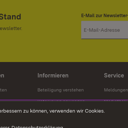
 Stand
E-Mail zur Newslett
ewsletter.
en
Informieren
Service
nten
Beteiligung verstehen
Meldungen
Beteiligung anwenden
Mediathek
erbessern zu können, verwenden wir Cookies.
ragte
Beteiligung stärken
Publikatio
Beteiligung erleben
Glossar
serer
Datenschutzerklärung
.