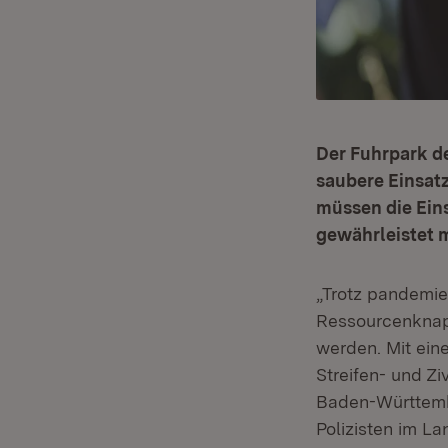
Der Fuhrpark d
saubere Einsatz
müssen die Eins
gewährleistet 
„Trotz pandemie
Ressourcenknap
werden. Mit ein
Streifen- und Zi
Baden-Württembe
Polizisten im La