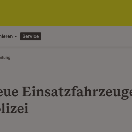
mieren
Service
eilung
eue Einsatzfahrzeuge
lizei