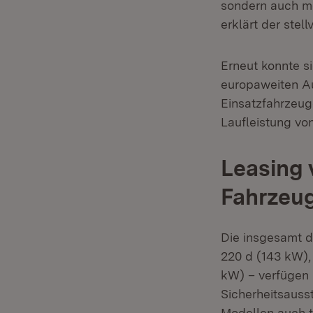
sondern auch mo
erklärt der stel
Erneut konnte s
europaweiten Au
Einsatzfahrzeug
Laufleistung vo
Leasing 
Fahrzeu
Die insgesamt d
220 d (143 kW),
kW) – verfügen 
Sicherheitsauss
Modellen auch t