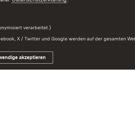
Beteiligung erforschen
mung
nymisiert verarbeitet.)
ebook, X / Twitter und Google werden auf der gesamten Webs
Impressum
Kontakt
Benutzungshinweise
Netiqu
wendige akzeptieren