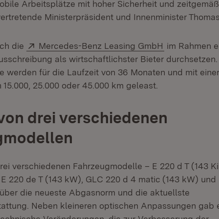
bile Arbeitsplätze mit hoher Sicherheit und zeitgemä
lvertretende Ministerpräsident und Innenminister Thomas
Extern:
(Öffnet in ne
ich die
Mercedes-Benz Leasing GmbH
im Rahmen e
sschreibung als wirtschaftlichster Bieter durchsetzen.
e werden für die Laufzeit von 36 Monaten und mit einer
n 15.000, 25.000 oder 45.000 km geleast.
von drei verschiedenen
gmodellen
rei verschiedenen Fahrzeugmodelle – E 220 d T (143 Ki
 E 220 de T (143 kW), GLC 220 d 4 matic (143 kW) und 
über die neueste Abgasnorm und die aktuellste
tattung. Neben kleineren optischen Anpassungen gab e
echnische Veränderungen, die zur Verbesserung der