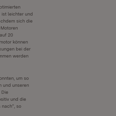
ptimierten
st leichter und
achdem sich die
n-Motoren
auf 20
omotor können
nkungen bei der
nommen werden
konnten, um so
en und unseren
 Die
sitiv und die
 nach“, so