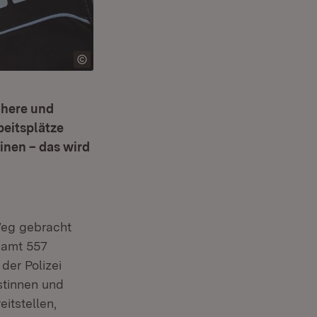
chere und
beitsplätze
inen – das wird
Weg gebracht
samt 557
der Polizei
stinnen und
itstellen,