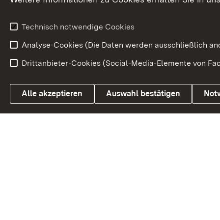
Weitere
Volksantrag
Beteiligungsprozesse
Technisch notwendige Cookies
Volksabstim
Analyse-Cookies (Die Daten werden ausschließlich ano
Drittanbieter-Cookies (Social-Media-Elemente von Fac
Link zum Landesportal
Alle akzeptieren
Auswahl bestätigen
Not