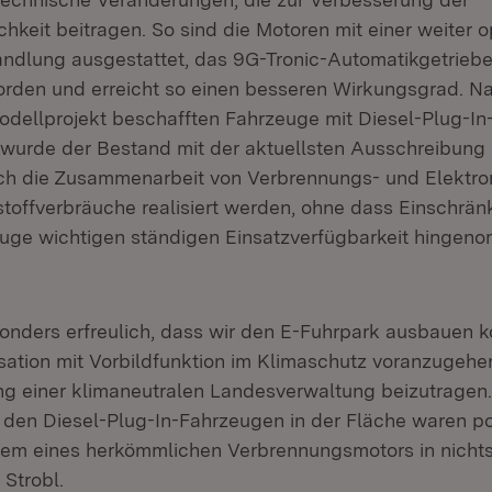
hkeit beitragen. So sind die Motoren mit einer weiter o
lung ausgestattet, das 9G-Tronic-Automatikgetriebe i
rden und erreicht so einen besseren Wirkungsgrad. N
odellprojekt beschafften Fahrzeuge mit Diesel-Plug-I
wurde der Bestand mit der aktuellsten Ausschreibung 
rch die Zusammenarbeit von Verbrennungs- und Elektr
tstoffverbräuche realisiert werden, ohne dass Einschrä
euge wichtigen ständigen Einsatzverfügbarkeit hinge
sonders erfreulich, dass wir den E-Fuhrpark ausbauen 
sation mit Vorbildfunktion im Klimaschutz voranzugeh
ung einer klimaneutralen Landesverwaltung beizutragen.
 den Diesel-Plug-In-Fahrzeugen in der Fläche waren po
dem eines herkömmlichen Verbrennungsmotors in nichts
 Strobl.