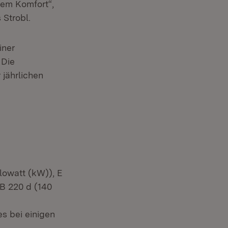
ßem Komfort“,
 Strobl.
uem Fenster)
iner
 Die
 jährlichen
lowatt (kW)), E
B 220 d (140
s bei einigen