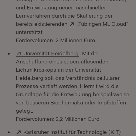
und Entwicklung neuer maschineller
Lernverfahren durch die Skalierung der
Extern:
(Ö
bereits existierenden
„Tübingen ML Cloud“
unterstützt.
Fördervolumen: 2 Millionen Euro
Extern:
(Öffnet in neuem Fenst
Universität Heidelberg
: Mit der
Anschaffung eines superauflösenden
Lichtmikroskops an der Universität
Heidelberg soll das Verständnis zellulärer
Prozesse vertieft werden. Hiermit wird die
Grundlage für die Entwicklung beispielsweise
von besseren Biopharmaka oder Impfstoffen
gelegt.
Fördervolumen: 2,2 Millionen Euro
Extern:
(Öffn
Karlsruher Institut für Technologie (KIT)
: