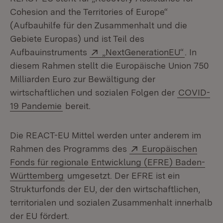
Cohesion and the Territories of Europe“
(Aufbauhilfe für den Zusammenhalt und die
Gebiete Europas) und ist Teil des
Extern:
(Öffnet i
Aufbauinstruments
„NextGenerationEU“
. In
diesem Rahmen stellt die Europäische Union 750
Milliarden Euro zur Bewältigung der
wirtschaftlichen und sozialen Folgen der
COVID-
19 Pandemie
bereit.
Die REACT-EU Mittel werden unter anderem im
Extern:
Rahmen des Programms des
Europäischen
Fonds für regionale Entwicklung (EFRE) Baden-
(Öffnet in neuem Fenster)
Württemberg
umgesetzt. Der EFRE ist ein
Strukturfonds der EU, der den wirtschaftlichen,
territorialen und sozialen Zusammenhalt innerhalb
der EU fördert.