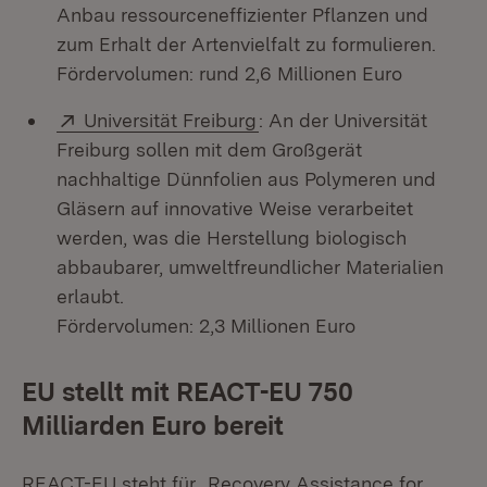
Anbau ressourceneffizienter Pflanzen und
zum Erhalt der Artenvielfalt zu formulieren.
Fördervolumen: rund 2,6 Millionen Euro
Extern:
(Öffnet in neuem Fenster)
Universität Freiburg
: An der Universität
Freiburg sollen mit dem Großgerät
nachhaltige Dünnfolien aus Polymeren und
Gläsern auf innovative Weise verarbeitet
werden, was die Herstellung biologisch
abbaubarer, umweltfreundlicher Materialien
erlaubt.
Fördervolumen: 2,3 Millionen Euro
EU stellt mit REACT-EU 750
Milliarden Euro bereit
REACT-EU steht für „Recovery Assistance for