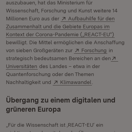
auszubauen, hat das Ministerium für
Wissenschaft, Forschung und Kunst weitere 14
Extern:
Millionen Euro aus der
Aufbauhilfe für den
Zusammenhalt und die Gebiete Europas im
(Öffnet
Kontext der Corona-Pandemie („REACT-EU“)
bewilligt. Die Mittel ermöglichen die Anschaffung
Extern:
(Öffnet in
von sieben Großgeräten zur
Forschung
in
Exter
strategisch bedeutsamen Bereichen an den
(Öffnet in neuem Fenster)
Universitäten
des Landes – etwa in der
Quantenforschung oder den Themen
Extern:
(Öffnet in neuem
Nachhaltigkeit und
Klimawandel
.
Übergang zu einem digitalen und
grüneren Europa
„Für die Wissenschaft ist ‚REACT-EU‘ ein