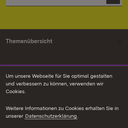
News
Themenübersicht
Social Media
Um unsere Webseite für Sie optimal gestalten
und verbessern zu können, verwenden wir
Facebook
Cookies.
Flickr
Weitere Informationen zu Cookies erhalten Sie in
X / Twitter
unserer
Datenschutzerklärung
.
Youtube