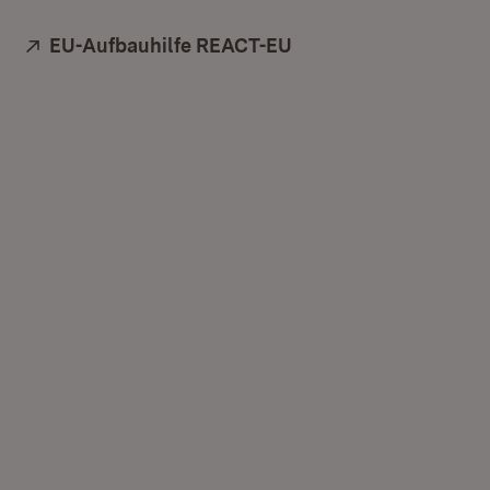
Extern:
EU-Aufbauhilfe REACT-EU
(Öffnet in neuem Fen