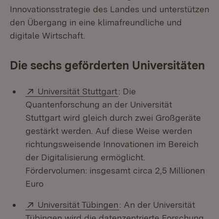
Innovationsstrategie des Landes und unterstützen
den Übergang in eine klimafreundliche und
digitale Wirtschaft.
Die sechs geförderten Universitäten
Extern:
(Öffnet in neuem Fenster
Universität Stuttgart
: Die
Quantenforschung an der Universität
Stuttgart wird gleich durch zwei Großgeräte
gestärkt werden. Auf diese Weise werden
richtungsweisende Innovationen im Bereich
der Digitalisierung ermöglicht.
Fördervolumen: insgesamt circa 2,5 Millionen
Euro
Extern:
(Öffnet in neuem Fenster
Universität Tübingen
: An der Universität
Tübingen wird die datenzentrierte Forschung