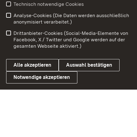
Technisch notwendige Cookies
Zum 
Analyse-Cookies (Die Daten werden ausschließlich
Impressum
Kontakt
anonymisiert verarbeitet.)
Benutzungshinweise
Netiquette
Drittanbieter-Cookies (Social-Media-Elemente von
Barrierefreiheit
Datenschutz
Facebook, X / Twitter und Google werden auf der
gesamten Webseite aktiviert.)
Cookies
Alle akzeptieren
Auswahl bestätigen
Notwendige akzeptieren
Link zum Landesportal