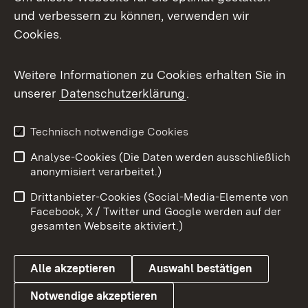
und verbessern zu können, verwenden wir
Facebook
Cookies.
Flickr
Weitere Informationen zu Cookies erhalten Sie in
X / Twitter
unserer
Datenschutzerklärung
.
Youtube
Technisch notwendige Cookies
Zum 
Analyse-Cookies (Die Daten werden ausschließlich
Impressum
Kontakt
anonymisiert verarbeitet.)
Benutzungshinweise
Netiquette
Drittanbieter-Cookies (Social-Media-Elemente von
Barrierefreiheit
Datenschutz
Facebook, X / Twitter und Google werden auf der
gesamten Webseite aktiviert.)
Cookies
Alle akzeptieren
Auswahl bestätigen
Notwendige akzeptieren
Link zum Landesportal