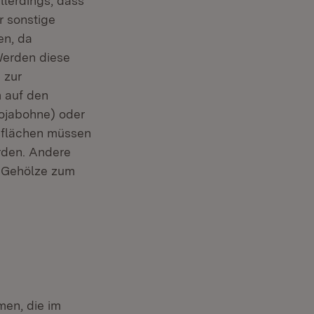
lerdings, dass
r sonstige
en, da
 in neuem Fenster)
Werden diese
 zur
m auf den
ojabohne) oder
sflächen müssen
rden. Andere
r Gehölze zum
men, die im