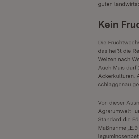
guten landwirts
Kein Fr
Die Fruchtwech
das heißt die R
Weizen nach Wei
Auch Mais darf 
Ackerkulturen. 
schlaggenau gel
Von dieser Aus
Agrarumwelt- u
Standard die Fö
Maßnahme „E.9 -
leguminosenbet