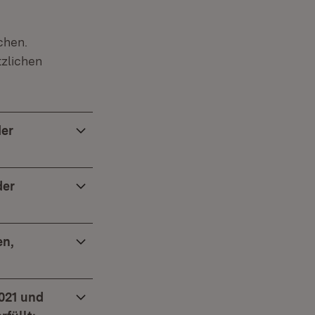
chen.
tzlichen
der
der
en,
021 und