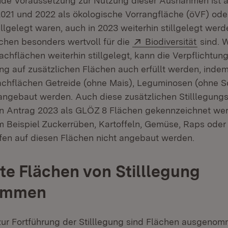
de Voraussetzung zur Nutzung dieser Ausnahmen ist al
 2021 und 2022 als ökologische Vorrangfläche (öVF) ode
llgelegt waren, auch in 2023 weiterhin stillgelegt werd
Extern:
(Öffnet
chen besonders wertvoll für die
Biodiversität
sind. 
chflächen weiterhin stillgelegt, kann die Verpflichtung
ung auf zusätzlichen Flächen auch erfüllt werden, inde
achflächen Getreide (ohne Mais), Leguminosen (ohne S
ngebaut werden. Auch diese zusätzlichen Stilllegung
 Antrag 2023 als GLÖZ 8 Flächen gekennzeichnet we
m Beispiel Zuckerrüben, Kartoffeln, Gemüse, Raps ode
fen auf diesen Flächen nicht angebaut werden.
e Flächen von Stilllegung
ommen
 zur Fortführung der Stilllegung sind Flächen ausgenom