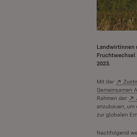
Landwirtinnen 
Fruchtwechsel 
2023.
Exter
Mit der
Zust
Gemeinsamen Ag
Rahmen der
anzubauen, um d
zur globalen Er
Nachfolgend we