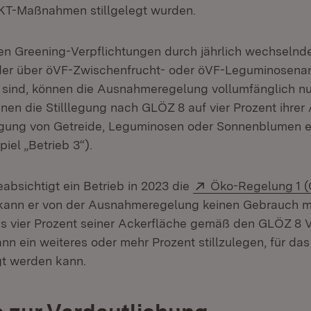
T-Maßnahmen stillgelegt wurden.
hren Greening-Verpflichtungen durch jährlich wechselnd
der über öVF-Zwischenfrucht- oder öVF-Leguminosena
ind, können die Ausnahmeregelung vollumfänglich nut
nen die Stilllegung nach GLÖZ 8 auf vier Prozent ihrer
ugung von Getreide, Leguminosen oder Sonnenblumen e
piel „Betrieb 3“).
Extern:
absichtigt ein Betrieb in 2023 die
Öko-Regelung 1 (
 kann er von der Ausnahmeregelung keinen Gebrauch 
s vier Prozent seiner Ackerfläche gemäß den GLÖZ 8 
ann ein weiteres oder mehr Prozent stillzulegen, für das
gt werden kann.