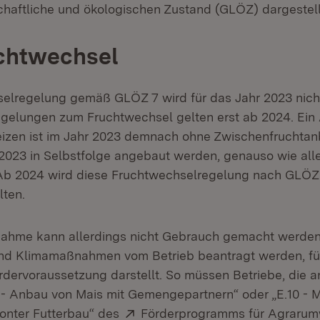
chaftliche und ökologischen Zustand (GLÖZ) dargestell
uchtwechsel
selregelung gemäß GLÖZ 7 wird für das Jahr 2023 nic
egelungen zum Fruchtwechsel gelten erst ab 2024. Ein
zen ist im Jahr 2023 demnach ohne Zwischenfruchtanb
2023 in Selbstfolge angebaut werden, genauso wie all
Ab 2024 wird diese Fruchtwechselregelung nach GLÖZ 
ten.
nahme kann allerdings nicht Gebrauch gemacht werde
nd Klimamaßnahmen vom Betrieb beantragt werden, für
rdervoraussetzung darstellt. So müssen Betriebe, die a
 Anbau von Mais mit Gemengepartnern“ oder „E.10 - M
Extern:
onter Futterbau“ des
Förderprogramms für Agrarum