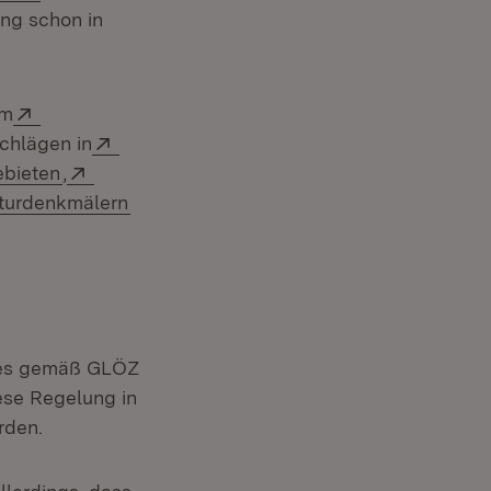
ng schon in
Extern:
um
Extern:
chlägen in
(Öffnet in neuem Fenster)
Extern:
ebieten
,
neuem Fenster)
ern:
(Öffnet in neuem Fenster)
turdenkmälern
ebes gemäß GLÖZ
iese Regelung in
rden.