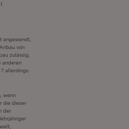
t.
ht angewandt,
 Anbau von
au zulässig.
e anderen
7 allerdings
n, wenn
 die dieser
n der
ehrjähriger
welt,