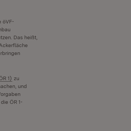
e öVF-
nbau
zen. Das heißt,
 Ackerfläche
rbringen
(Öffnet in neuem Fenster)
ÖR 1)
zu
machen, und
Vorgaben
 die ÖR 1-