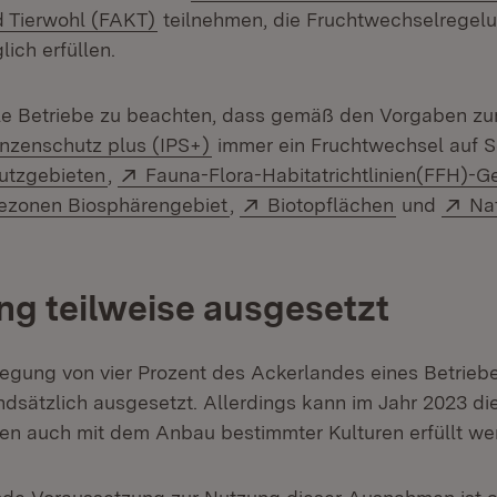
(Öffnet in neuem Fenster)
 Tierwohl (FAKT)
teilnehmen, die Fruchtwechselregelu
ich erfüllen.
lle Betriebe zu beachten, dass gemäß den Vorgaben z
(Öffnet in neuem Fenster)
anzenschutz plus (IPS+)
immer ein Fruchtwechsel auf S
(Öffnet in neuem Fenster)
Extern:
utzgebieten
,
Fauna-Flora-Habitatrichtlinien(FFH)-G
(Öffnet in neuem Fenster)
Extern:
(Öffnet in 
Ext
gezonen Biosphärengebiet
,
Biotopflächen
und
Na
ung teilweise ausgesetzt
llegung von vier Prozent des Ackerlandes eines Betri
undsätzlich ausgesetzt. Allerdings kann im Jahr 2023 d
en auch mit dem Anbau bestimmter Kulturen erfüllt we