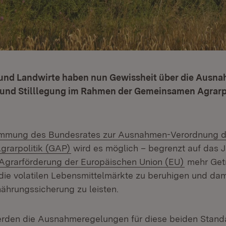
und Landwirte haben nun Gewissheit über die Ausn
und Stilllegung im Rahmen der Gemeinsamen Agrarpo
n:
immung des Bundesrates zur Ausnahmen-Verordnung d
(Öffnet in neuem Fenster)
rarpolitik (GAP)
wird es möglich – begrenzt auf das J
Extern:
(Öffnet i
Agrarförderung der Europäischen Union (EU)
mehr Get
ie volatilen Lebensmittelmärkte zu beruhigen und dami
nährungssicherung zu leisten.
rden die Ausnahmeregelungen für diese beiden Standa