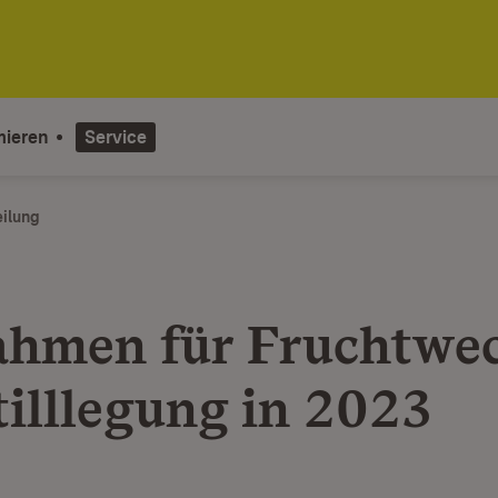
mieren
Service
eilung
hmen für Fruchtwec
tilllegung in 2023