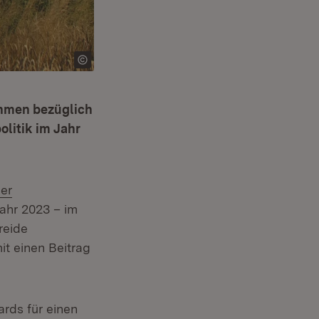
ahmen bezüglich
litik im Jahr
er
ahr 2023 – im
n neuem Fenster)
reide
t einen Beitrag
rds für einen