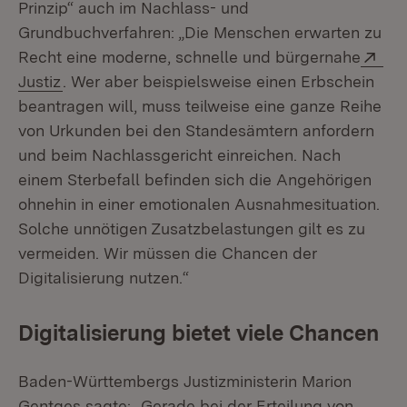
Prinzip“ auch im Nachlass- und
Grundbuchverfahren: „Die Menschen erwarten zu
Ext
Recht eine moderne, schnelle und bürgernahe
(Öffnet in neuem Fenster)
Justiz
. Wer aber beispielsweise einen Erbschein
beantragen will, muss teilweise eine ganze Reihe
von Urkunden bei den Standesämtern anfordern
und beim Nachlassgericht einreichen. Nach
einem Sterbefall befinden sich die Angehörigen
ohnehin in einer emotionalen Ausnahmesituation.
Solche unnötigen Zusatzbelastungen gilt es zu
vermeiden. Wir müssen die Chancen der
Digitalisierung nutzen.“
Digitalisierung bietet viele Chancen
Baden-Württembergs Justizministerin Marion
Gentges sagte:
„Gerade bei der Erteilung von