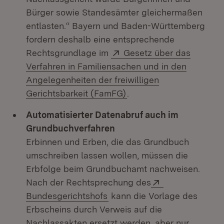
Bürger sowie Standesämter gleichermaßen
entlasten.“ Bayern und Baden-Württemberg
fordern deshalb eine entsprechende
Extern:
Rechtsgrundlage im
Gesetz über das
Verfahren in Familiensachen und in den
Angelegenheiten der freiwilligen
(Öffnet in neuem Fenste
Gerichtsbarkeit (FamFG)
.
Automatisierter Datenabruf auch im
Grundbuchverfahren
Erbinnen und Erben, die das Grundbuch
umschreiben lassen wollen, müssen die
Erbfolge beim Grundbuchamt nachweisen.
Extern:
Nach der Rechtsprechung des
(Öffnet in neuem Fenster)
Bundesgerichtshofs
kann die Vorlage des
Erbscheins durch Verweis auf die
Nachlassakten ersetzt werden, aber nur,