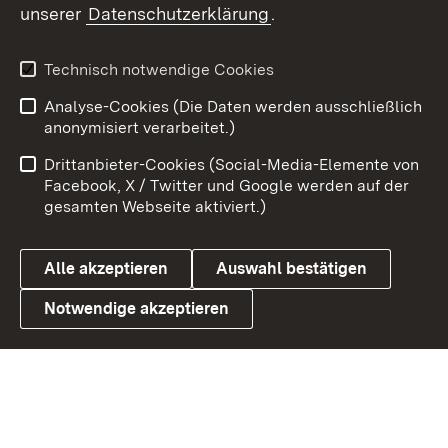
unserer
Datenschutzerklärung
.
Youtube
Technisch notwendige Cookies
Zum 
Analyse-Cookies (Die Daten werden ausschließlich
Impressum
Kontakt
anonymisiert verarbeitet.)
Benutzungshinweise
Netiquette
Drittanbieter-Cookies (Social-Media-Elemente von
Barrierefreiheit
Datenschutz
Facebook, X / Twitter und Google werden auf der
gesamten Webseite aktiviert.)
Cookies
Alle akzeptieren
Auswahl bestätigen
Notwendige akzeptieren
Link zum Landesportal