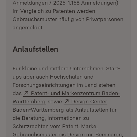
Anmeldungen / 2025: 1.158 Anmeldungen).
Im Vergleich zu Patenten werden
Gebrauchsmuster häufig von Privatpersonen
angemeldet.
Anlaufstellen
Für kleine und mittlere Unternehmen, Start-
ups aber auch Hochschulen und
Forschungseinrichtungen im Land stehen
Extern:
das
Patent- und Markenzentrum Baden-
(Öffnet in neuem Fenster)
Extern:
Württemberg
sowie
Design Center
(Öffnet in neuem Fenster)
Baden-Württemberg
als Anlaufstellen für
die Beratung, Informationen zu
Schutzrechten vom Patent, Marke,
Gebrauchsmuster bis Design mit Seminaren,