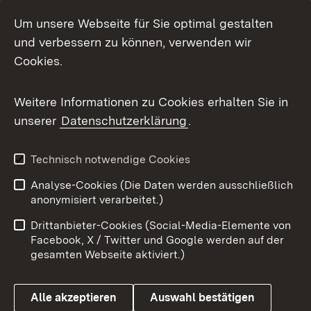
Social Media
Um unsere Webseite für Sie optimal gestalten
und verbessern zu können, verwenden wir
Facebook
Cookies.
Flickr
Weitere Informationen zu Cookies erhalten Sie in
X / Twitter
unserer
Datenschutzerklärung
.
Youtube
Technisch notwendige Cookies
Zum 
Analyse-Cookies (Die Daten werden ausschließlich
Impressum
Kontakt
anonymisiert verarbeitet.)
Benutzungshinweise
Netiquette
Drittanbieter-Cookies (Social-Media-Elemente von
Barrierefreiheit
Datenschutz
Facebook, X / Twitter und Google werden auf der
gesamten Webseite aktiviert.)
Cookies
Alle akzeptieren
Auswahl bestätigen