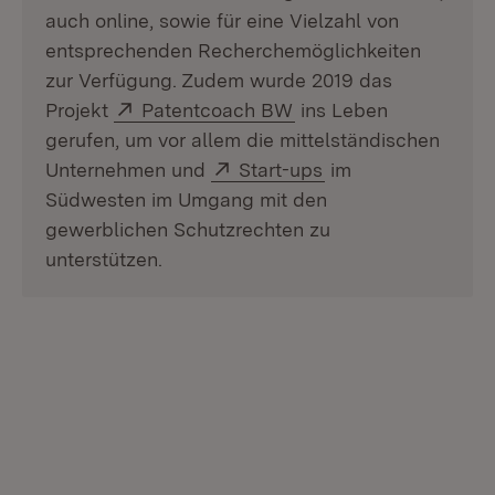
auch online, sowie für eine Vielzahl von
entsprechenden Recherchemöglichkeiten
zur Verfügung. Zudem wurde 2019 das
Extern:
(Öffnet in neuem Fens
Projekt
Patentcoach BW
ins Leben
gerufen, um vor allem die mittelständischen
Extern:
(Öffnet in neuem F
Unternehmen und
Start-ups
im
Südwesten im Umgang mit den
gewerblichen Schutzrechten zu
unterstützen.