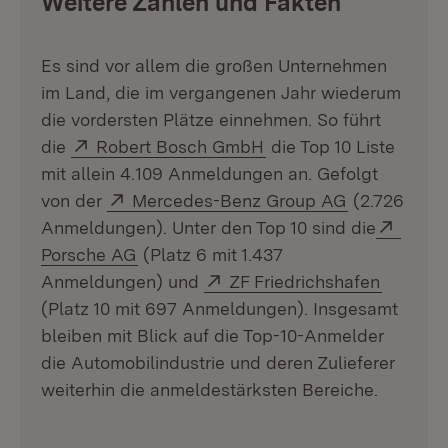
Weitere Zahlen und Fakten
Es sind vor allem die großen Unternehmen
im Land, die im vergangenen Jahr wiederum
die vordersten Plätze einnehmen. So führt
Extern:
(Öffnet in neuem Fens
die
Robert Bosch GmbH
die Top 10 Liste
mit allein 4.109 Anmeldungen an. Gefolgt
Extern:
(Öffnet in n
von der
Mercedes-Benz Group AG
(2.726
Exter
Anmeldungen). Unter den Top 10 sind die
(Öffnet in neuem Fenster)
Porsche AG
(Platz 6 mit 1.437
Extern:
(Öffnet 
Anmeldungen) und
ZF Friedrichshafen
(Platz 10 mit 697 Anmeldungen). Insgesamt
bleiben mit Blick auf die Top-10-Anmelder
die Automobilindustrie und deren Zulieferer
weiterhin die anmeldestärksten Bereiche.