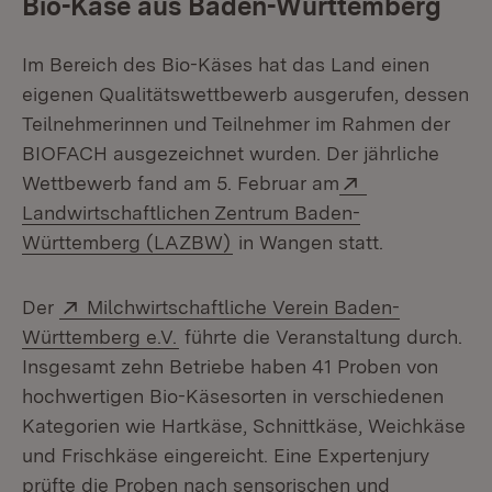
Bio-Käse aus Baden-Württemberg
Im Bereich des Bio-Käses hat das Land einen
eigenen Qualitätswettbewerb ausgerufen, dessen
Teilnehmerinnen und Teilnehmer im Rahmen der
BIOFACH ausgezeichnet wurden. Der jährliche
Extern:
Wettbewerb fand am 5. Februar am
Landwirtschaftlichen Zentrum Baden-
(Öffnet in neuem Fenster)
Württemberg (LAZBW)
in Wangen statt.
Extern:
Der
Milchwirtschaftliche Verein Baden-
(Öffnet in neuem Fenster)
Württemberg e.V.
führte die Veranstaltung durch.
Insgesamt zehn Betriebe haben 41 Proben von
hochwertigen Bio-Käsesorten in verschiedenen
Kategorien wie Hartkäse, Schnittkäse, Weichkäse
und Frischkäse eingereicht. Eine Expertenjury
prüfte die Proben nach sensorischen und