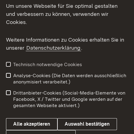
Um unsere Webseite für Sie optimal gestalten
und verbessern zu können, verwenden wir
Facebook
Cookies.
Flickr
Weitere Informationen zu Cookies erhalten Sie in
X / Twitter
unserer
Datenschutzerklärung
.
Youtube
Technisch notwendige Cookies
Zum 
Analyse-Cookies (Die Daten werden ausschließlich
Impressum
Kontakt
anonymisiert verarbeitet.)
Benutzungshinweise
Netiquette
Drittanbieter-Cookies (Social-Media-Elemente von
Barrierefreiheit
Datenschutz
Facebook, X / Twitter und Google werden auf der
gesamten Webseite aktiviert.)
Cookies
Alle akzeptieren
Auswahl bestätigen