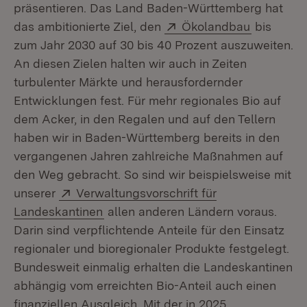
präsentieren. Das Land Baden-Württemberg hat
Extern:
(Öffnet i
das ambitionierte Ziel, den
Ökolandbau
bis
zum Jahr 2030 auf 30 bis 40 Prozent auszuweiten.
An diesen Zielen halten wir auch in Zeiten
turbulenter Märkte und herausfordernder
Entwicklungen fest. Für mehr regionales Bio auf
dem Acker, in den Regalen und auf den Tellern
haben wir in Baden-Württemberg bereits in den
vergangenen Jahren zahlreiche Maßnahmen auf
den Weg gebracht. So sind wir beispielsweise mit
Extern:
unserer
Verwaltungsvorschrift für
(Öffnet in neuem Fenster)
Landeskantinen
allen anderen Ländern voraus.
Darin sind verpflichtende Anteile für den Einsatz
regionaler und bioregionaler Produkte festgelegt.
Bundesweit einmalig erhalten die Landeskantinen
abhängig vom erreichten Bio-Anteil auch einen
finanziellen Ausgleich. Mit der in 2025