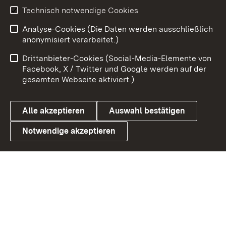
Technisch notwendige Cookies
Zum 
Analyse-Cookies (Die Daten werden ausschließlich
Impressum
Kontakt
anonymisiert verarbeitet.)
Benutzungshinweise
Netiquette
Drittanbieter-Cookies (Social-Media-Elemente von
Barrierefreiheit
Datenschutz
Facebook, X / Twitter und Google werden auf der
gesamten Webseite aktiviert.)
Cookies
Alle akzeptieren
Auswahl bestätigen
Notwendige akzeptieren
Link zum Landesportal