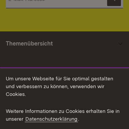
News
Themenübersicht
Social Media
Um unsere Webseite für Sie optimal gestalten
und verbessern zu können, verwenden wir
Facebook
Cookies.
Flickr
Weitere Informationen zu Cookies erhalten Sie in
X / Twitter
unserer
Datenschutzerklärung
.
Youtube