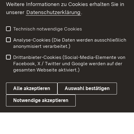
Weitere Informationen zu Cookies erhalten Sie in
X / Twitter
unserer
Datenschutzerklärung
.
Youtube
Technisch notwendige Cookies
Zum 
Analyse-Cookies (Die Daten werden ausschließlich
Impressum
Kontakt
anonymisiert verarbeitet.)
Benutzungshinweise
Netiquette
Drittanbieter-Cookies (Social-Media-Elemente von
Barrierefreiheit
Datenschutz
Facebook, X / Twitter und Google werden auf der
gesamten Webseite aktiviert.)
Cookies
Alle akzeptieren
Auswahl bestätigen
Notwendige akzeptieren
Link zum Landesportal