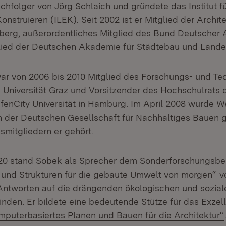
chfolger von Jörg Schlaich und gründete das Institut f
onstruieren (ILEK). Seit 2002 ist er Mitglied der Arch
rg, außerordentliches Mitglied des Bund Deutscher 
lied der Deutschen Akademie für Städtebau und Lande
r von 2006 bis 2010 Mitglied des Forschungs- und Tec
 Universität Graz und Vorsitzender des Hochschulrats 
enCity Universität in Hamburg. Im April 2008 wurde 
 der Deutschen Gesellschaft für Nachhaltiges Bauen g
mitgliedern er gehört.
020 stand Sobek als Sprecher dem Sonderforschungsbe
(Ö
 und Strukturen für die gebaute Umwelt von morgen“
vo
ntworten auf die drängenden ökologischen und sozial
finden. Er bildete eine bedeutende Stütze für das Exzel
omputerbasiertes Planen und Bauen für die Architektur“