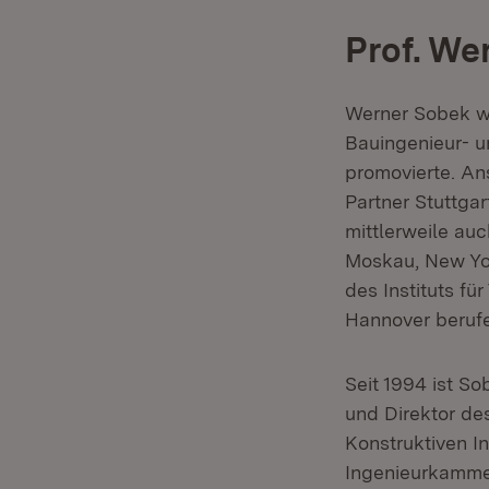
Prof. We
Werner Sobek wu
Bauingenieur- un
promovierte. An
Partner Stuttga
mittlerweile auc
Moskau, New Yor
des Instituts f
Hannover beruf
Seit 1994 ist So
und Direktor de
Konstruktiven I
Ingenieurkamme