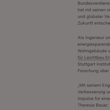
Bundesverdienst
hat mit seinen 
und globaler Ve
Zukunft entsche
Als Ingenieur u
energiesparende
Wohngebäude vo
für Leichtbau E
Stuttgart Instit
Forschung über 
„Mit seinem Eng
Verbesserung u
Impulse für ein
Theresia Bauer.