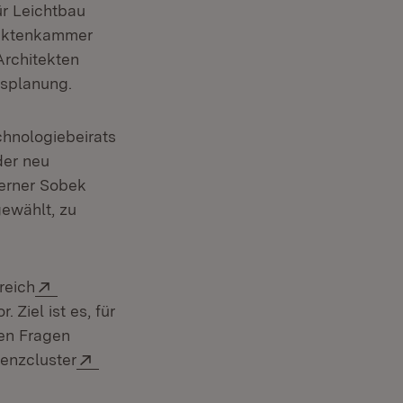
ür Leichtbau
itektenkammer
Architekten
splanung.
hnologiebeirats
der neu
Werner Sobek
ewählt, zu
Extern:
reich
ffnet in neuem Fenster)
r. Ziel ist es, für
en Fragen
Extern:
lenzcluster
(Öffnet in neuem Fenster)
.