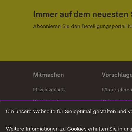
Immer auf dem neuesten
Abonnieren Sie den Beteiligungsportal-N
Mitmachen
Vorschlag
Effizienzgesetz
Bürgerrefere
Dienst- und
Abgeordnete
Versorgungsbezüge
Um unsere Webseite für Sie optimal gestalten und v
Bürgerbeauft
Kommunale Verfahren
Petition
Weitere Informationen zu Cookies erhalten Sie in un