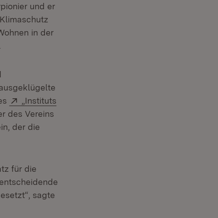
pionier und er
 Klimaschutz
 Wohnen in der
.
d
ausgeklügelte
Extern:
des
„Instituts
ster)
r des Vereins
in, der die
z für die
 entscheidende
esetzt“, sagte