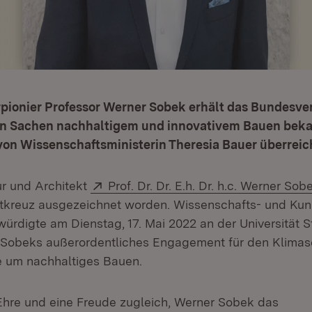
rpionier Professor Werner Sobek erhält das Bundesve
in Sachen nachhaltigem und innovativem Bauen bek
on Wissenschaftsministerin Theresia Bauer überreic
Extern:
r und Architekt
Prof. Dr. Dr. E.h. Dr. h.c. Werner Sob
kreuz ausgezeichnet worden. Wissenschafts- und Kuns
ürdigte am Dienstag, 17. Mai 2022 an der Universität St
 Sobeks außerordentliches Engagement für den Klimas
e um nachhaltiges Bauen.
e Ehre und eine Freude zugleich, Werner Sobek das