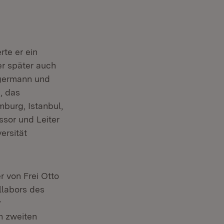
te er ein
er später auch
rgermann und
, das
mburg, Istanbul,
sor und Leiter
ersität
r von Frei Otto
llabors des
r
n zweiten