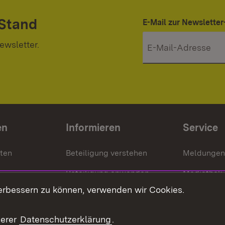
 Stand
E-Mail zur Newslett
ewsletter.
en
Informieren
Service
nten
Beteiligung verstehen
Meldungen
Beteiligung anwenden
Mediathek
erbessern zu können, verwenden wir Cookies.
ragte
Beteiligung stärken
Publikatio
Beteiligung erleben
Glossar
serer
Datenschutzerklärung
.