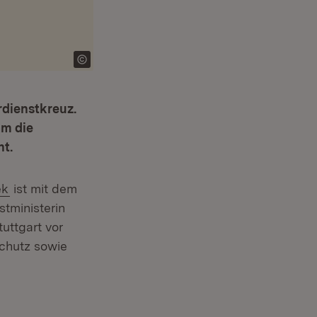
rdienstkreuz.
am die
ht.
(Öffnet in neuem Fenster)
ek
ist mit dem
tministerin
uttgart vor
chutz sowie