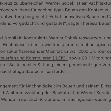
kreuz zu überreichen. Werner Sobek ist ein Architektur
visionären Ideen für nachhaltiges Bauen den Kontext zu
rantwortung hergestellt. Er hat innovatives Bauen und
idend vorgedacht und gestaltet“, sagte Theresia Bauer
nd Architekt konstruierte Werner Sobek ressourcen- un
 Hochhäuser ebenso wie transparente, technologisch 
n zukunftsweisender Qualität. Er war 2000 Gründer 
(Öffnet in neuem Fen
ntwerfen und Konstruieren (ILEK)“
sowie 2011 Mitgründe
ute of Sustainability Stiftung, einem gemeinnützigen Vere
nachhaltige Bautechniken fördert.
agement für Nachhaltigkeit im Bauen und seinem Einsat
nd Weiterentwicklung der Baukultur hat Werner Sobek
e Wende in der Architektur und im Bauingenieurwesen g