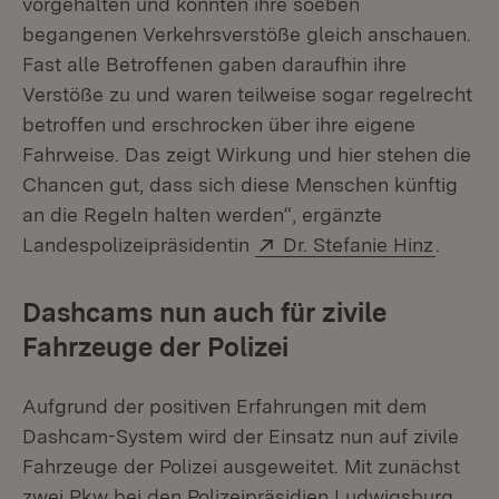
vorgehalten und konnten ihre soeben
begangenen Verkehrsverstöße gleich anschauen.
Fast alle Betroffenen gaben daraufhin ihre
Verstöße zu und waren teilweise sogar regelrecht
betroffen und erschrocken über ihre eigene
Fahrweise. Das zeigt Wirkung und hier stehen die
Chancen gut, dass sich diese Menschen künftig
an die Regeln halten werden“, ergänzte
Extern:
(Öffnet
Landespolizeipräsidentin
Dr. Stefanie Hinz
.
Dashcams nun auch für zivile
Fahrzeuge der Polizei
Aufgrund der positiven Erfahrungen mit dem
Dashcam-System wird der Einsatz nun auf zivile
Fahrzeuge der Polizei ausgeweitet. Mit zunächst
zwei Pkw bei den Polizeipräsidien Ludwigsburg