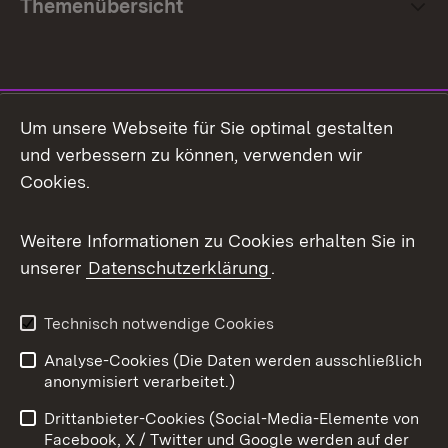
Themenübersicht
Social Media
Um unsere Webseite für Sie optimal gestalten
und verbessern zu können, verwenden wir
Facebook
Cookies.
Flickr
Weitere Informationen zu Cookies erhalten Sie in
X / Twitter
unserer
Datenschutzerklärung
.
Youtube
Technisch notwendige Cookies
Zum 
Analyse-Cookies (Die Daten werden ausschließlich
Impressum
Kontakt
anonymisiert verarbeitet.)
Benutzungshinweise
Netiquette
Drittanbieter-Cookies (Social-Media-Elemente von
Barrierefreiheit
Datenschutz
Facebook, X / Twitter und Google werden auf der