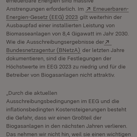
erneuerbare Energien sind massive
Extern:
Anstrengungen erforderlich. Im
Erneuerbaren-
(Öffnet in neuem Fenste
Energien-Gesetz (EEG) 2023
gilt weiterhin der
Ausbaupfad einer installierten Leistung von
Biomasseanlagen von 8,4 Gigawatt im Jahr 2030.
Extern:
Wie die Ausschreibungsergebnisse der
(Öffnet in neuem Fenst
Bundesnetzagentur (BNetzA)
der letzten Jahre
dokumentieren, sind die Festlegungen der
Höchstwerte im EEG 2023 zu niedrig und für die
Betreiber von Biogasanlagen nicht attraktiv.
„Durch die aktuellen
Ausschreibungsbedingungen im EEG und die
inflationsbedingten Kostensteigerungen besteht
die Gefahr, dass wir einen Großteil der
Biogasanlagen in den nächsten Jahren verlieren.
Das nehmen wir nicht hin, weil sie einen wichtigen