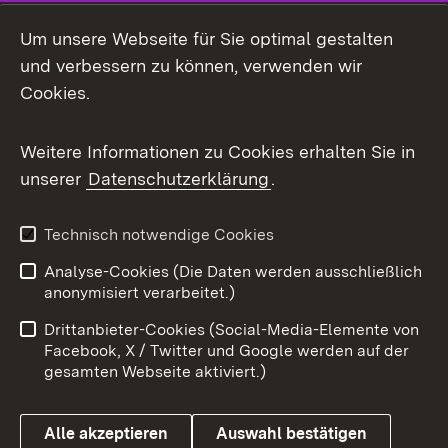
Social Media
Um unsere Webseite für Sie optimal gestalten
und verbessern zu können, verwenden wir
Facebook
Cookies.
Flickr
Weitere Informationen zu Cookies erhalten Sie in
X / Twitter
unserer
Datenschutzerklärung
.
Youtube
Technisch notwendige Cookies
Zum 
Analyse-Cookies (Die Daten werden ausschließlich
Impressum
Kontakt
anonymisiert verarbeitet.)
Benutzungshinweise
Netiquette
Drittanbieter-Cookies (Social-Media-Elemente von
Barrierefreiheit
Datenschutz
Facebook, X / Twitter und Google werden auf der
gesamten Webseite aktiviert.)
Cookies
Alle akzeptieren
Auswahl bestätigen