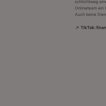
schlichtweg ein
Onlineteam ein 
Auch keine Dien
Extern:
TikTok: fin