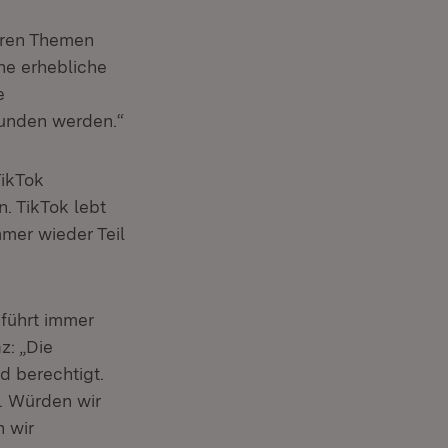
eren Themen
ne erhebliche
e
funden werden.“
TikTok
. TikTok lebt
mer wieder Teil
führt immer
z: „Die
d berechtigt.
k. Würden wir
 wir