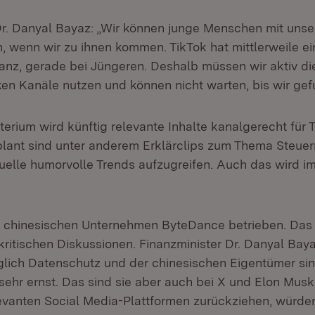
Dr. Danyal Bayaz: „Wir können junge Menschen mit uns
n, wenn wir zu ihnen kommen. TikTok hat mittlerweile ei
vanz, gerade bei Jüngeren. Deshalb müssen wir aktiv di
ken Kanäle nutzen und können nicht warten, bis wir ge
erium wird künftig relevante Inhalte kanalgerecht für 
plant sind unter anderem Erklärclips zum Thema Steuern
uelle humorvolle Trends aufzugreifen. Auch das wird im
.
 chinesischen Unternehmen ByteDance betrieben. Das 
ritischen Diskussionen. Finanzminister Dr. Danyal Baya
ich Datenschutz und der chinesischen Eigentümer sin
sehr ernst. Das sind sie aber auch bei X und Elon Mus
evanten Social Media-Plattformen zurückziehen, würden