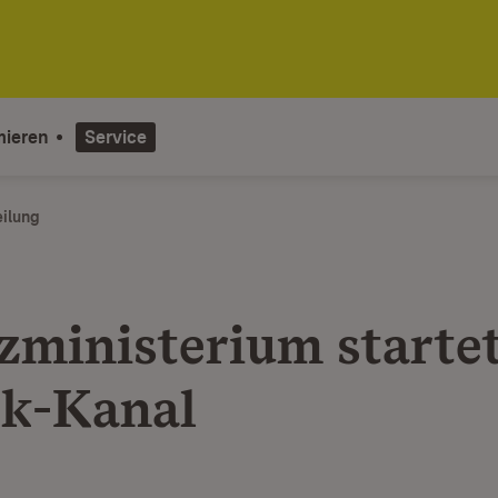
mieren
Service
eilung
zministerium starte
k-Kanal