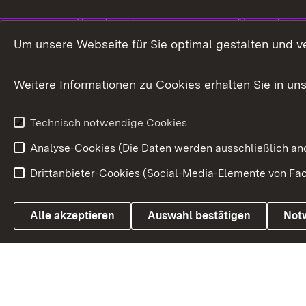
Dienst- und
Abgeordnete
Versorgungsbezüge
Um unsere Webseite für Sie optimal gestalten und v
Bürgerbeauft
Kommunale Verfahren
Petition
Weitere Informationen zu Cookies erhalten Sie in un
Weitere
Volksantrag
Beteiligungsprozesse
Technisch notwendige Cookies
Volksabstim
Analyse-Cookies (Die Daten werden ausschließlich ano
Drittanbieter-Cookies (Social-Media-Elemente von Fac
Link zum Landesportal
Alle akzeptieren
Auswahl bestätigen
Not