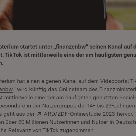
terium startet unter „finanzenbw“ seinen Kanal auf 
t. TikTok ist mittlerweile eine der am häufigsten genu
m.
terium hat einen eigenen Kanal auf dem Videoportal Tik
:
(Öffnet in neuem Fenster)
zenbw
“ wird künftig das Onlineteam des Finanzminister
st mittlerweile eine der am häufigsten genutzten Socia
besondere in der Nutzergruppe der 14- bis 29-Jährigen 
Extern:
(Öffnet 
as geht aus der
ARD/ZDF-Onlinestudie 2023
hervor. 
 über 20 Millionen Nutzerinnen und Nutzer in Deutsch
sche Relevanz von TikTok zugenommen.