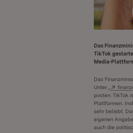
Das Finanzminis
TikTok gestarte
Media-Plattfor
Das Finanzminis
Extern
Unter „
finan
posten. TikTok i
Plattformen. Ins
sehr beliebt. D
eigenen Angaben
auch die politi