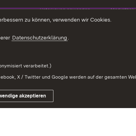
Beteiligung anwenden
Mediathek
erbessern zu können, verwenden wir Cookies.
ragte
Beteiligung stärken
Publikatio
Beteiligung erleben
Glossar
serer
Datenschutzerklärung
.
Beteiligung erforschen
mung
nymisiert verarbeitet.)
ebook, X / Twitter und Google werden auf der gesamten Webs
Impressum
Kontakt
Benutzungshinweise
Netiqu
wendige akzeptieren