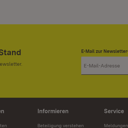
 Stand
E-Mail zur Newslett
ewsletter.
en
Informieren
Service
nten
Beteiligung verstehen
Meldungen