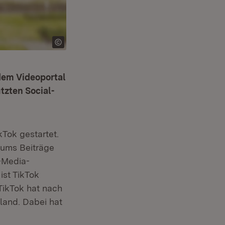
dem Videoportal
tzten Social-
Tok gestartet.
iums Beiträge
l-Media-
ist TikTok
in neuem Fenster)
TikTok hat nach
land. Dabei hat