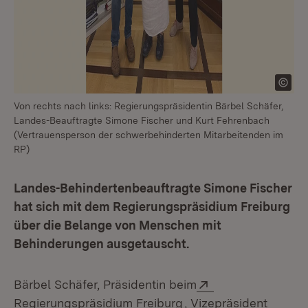
Von rechts nach links: Regierungspräsidentin Bärbel Schäfer,
Landes-Beauftragte Simone Fischer und Kurt Fehrenbach
(Vertrauensperson der schwerbehinderten Mitarbeitenden im
RP)
Landes-Behindertenbeauftragte Simone Fischer
hat sich mit dem Regierungspräsidium Freiburg
über die Belange von Menschen mit
Behinderungen ausgetauscht.
Extern:
Bärbel Schäfer, Präsidentin beim
(Öffnet in neuem Fens
Regierungspräsidium Freiburg
, Vizepräsident