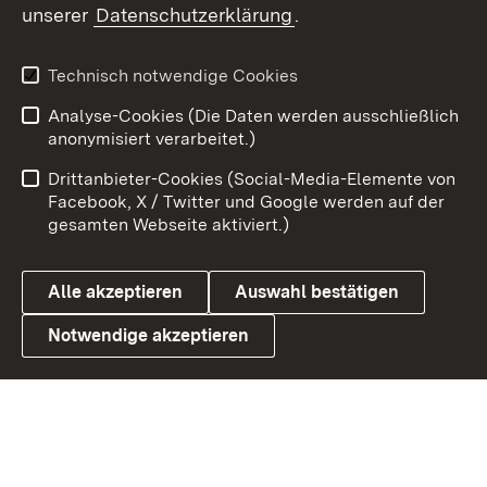
unserer
Datenschutzerklärung
.
Youtube
Technisch notwendige Cookies
Zum 
Analyse-Cookies (Die Daten werden ausschließlich
Impressum
Kontakt
anonymisiert verarbeitet.)
Benutzungshinweise
Netiquette
Drittanbieter-Cookies (Social-Media-Elemente von
Barrierefreiheit
Datenschutz
Facebook, X / Twitter und Google werden auf der
gesamten Webseite aktiviert.)
Cookies
Alle akzeptieren
Auswahl bestätigen
Notwendige akzeptieren
Link zum Landesportal