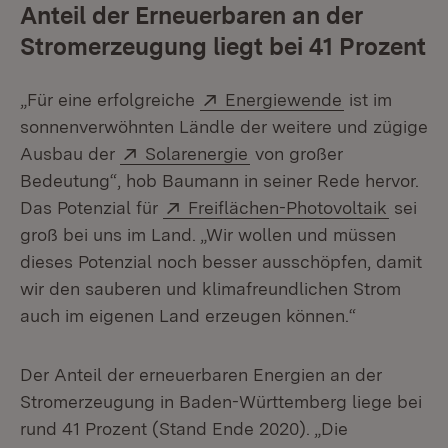
Anteil der Erneuerbaren an der
Stromerzeugung liegt bei 41 Prozent
Extern:
(Öffnet in n
„Für eine erfolgreiche
Energiewende
ist im
sonnenverwöhnten Ländle der weitere und zügige
Extern:
(Öffnet in neuem Fenste
Ausbau der
Solarenergie
von großer
Bedeutung“, hob Baumann in seiner Rede hervor.
Extern:
(Öffnet
Das Potenzial für
Freiflächen-Photovoltaik
sei
groß bei uns im Land. „Wir wollen und müssen
dieses Potenzial noch besser ausschöpfen, damit
wir den sauberen und klimafreundlichen Strom
auch im eigenen Land erzeugen können.“
Der Anteil der erneuerbaren Energien an der
Stromerzeugung in Baden-Württemberg liege bei
rund 41 Prozent (Stand Ende 2020). „Die