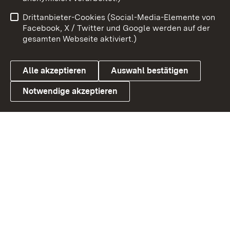
Benutzungshinweise
Netiquette
Drittanbieter-Cookies (Social-Media-Elemente von
Barrierefreiheit
Datenschutz
Facebook, X / Twitter und Google werden auf der
gesamten Webseite aktiviert.)
Cookies
Alle akzeptieren
Auswahl bestätigen
Notwendige akzeptieren
Link zum Landesportal