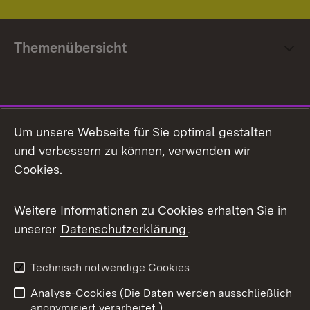
Themenübersicht
Social Media
Um unsere Webseite für Sie optimal gestalten
und verbessern zu können, verwenden wir
Facebook
Cookies.
Flickr
Weitere Informationen zu Cookies erhalten Sie in
X / Twitter
unserer
Datenschutzerklärung
.
Youtube
Technisch notwendige Cookies
Zum 
Analyse-Cookies (Die Daten werden ausschließlich
Impressum
Kontakt
anonymisiert verarbeitet.)