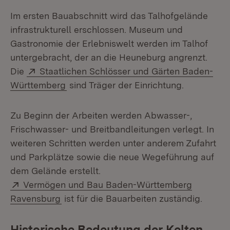
Im ersten Bauabschnitt wird das Talhofgelände
infrastrukturell erschlossen. Museum und
Gastronomie der Erlebniswelt werden im Talhof
untergebracht, der an die Heuneburg angrenzt.
Extern:
Die
Staatlichen Schlösser und Gärten Baden-
(Öffnet in neuem Fenster)
Württemberg
sind Träger der Einrichtung.
Zu Beginn der Arbeiten werden Abwasser-,
Frischwasser- und Breitbandleitungen verlegt. In
weiteren Schritten werden unter anderem Zufahrt
und Parkplätze sowie die neue Wegeführung auf
dem Gelände erstellt.
Extern:
Vermögen und Bau Baden-Württemberg
(Öffnet in neuem Fenster)
Ravensburg
ist für die Bauarbeiten zuständig.
Historische Bedeutung der Kelten