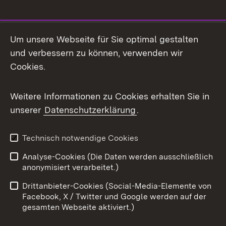
Social Media
Um unsere Webseite für Sie optimal gestalten
und verbessern zu können, verwenden wir
Facebook
Cookies.
Flickr
Weitere Informationen zu Cookies erhalten Sie in
X / Twitter
unserer
Datenschutzerklärung
.
Youtube
Technisch notwendige Cookies
Zum 
Analyse-Cookies (Die Daten werden ausschließlich
Impressum
Kontakt
anonymisiert verarbeitet.)
Benutzungshinweise
Netiquette
Drittanbieter-Cookies (Social-Media-Elemente von
Barrierefreiheit
Datenschutz
Facebook, X / Twitter und Google werden auf der
gesamten Webseite aktiviert.)
Cookies