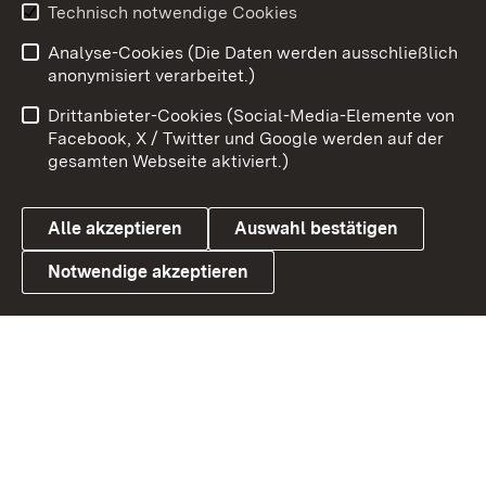
Technisch notwendige Cookies
Zum 
Analyse-Cookies (Die Daten werden ausschließlich
Impressum
Kontakt
anonymisiert verarbeitet.)
Benutzungshinweise
Netiquette
Drittanbieter-Cookies (Social-Media-Elemente von
Barrierefreiheit
Datenschutz
Facebook, X / Twitter und Google werden auf der
gesamten Webseite aktiviert.)
Cookies
Alle akzeptieren
Auswahl bestätigen
Notwendige akzeptieren
Link zum Landesportal