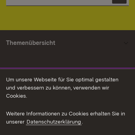
News
Themenübersicht
Social Media
Um unsere Webseite für Sie optimal gestalten
und verbessern zu können, verwenden wir
Facebook
Cookies.
Flickr
Weitere Informationen zu Cookies erhalten Sie in
X / Twitter
unserer
Datenschutzerklärung
.
Youtube