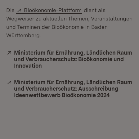
Extern:
(Öffnet in neuem Fenst
Die
Bioökonomie-Plattform
dient als
Wegweiser zu aktuellen Themen, Veranstaltungen
und Terminen der Bioökonomie in Baden-
Württemberg.
Extern:
Ministerium für Ernährung, Ländlichen Raum
und Verbraucherschutz: Bioökonomie und
Innovation
(Öffnet in neuem Fenster)
Extern:
Ministerium für Ernährung, Ländlichen Raum
und Verbraucherschutz: Ausschreibung
Ideenwettbewerb Bioökonomie 2024
(Öffnet in