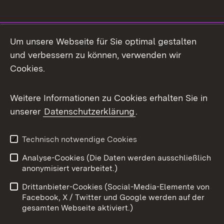
Social Media
Um unsere Webseite für Sie optimal gestalten
und verbessern zu können, verwenden wir
Facebook
Cookies.
Flickr
Weitere Informationen zu Cookies erhalten Sie in
X / Twitter
unserer
Datenschutzerklärung
.
Youtube
Technisch notwendige Cookies
Zum 
Analyse-Cookies (Die Daten werden ausschließlich
Impressum
Kontakt
anonymisiert verarbeitet.)
Benutzungshinweise
Netiquette
Drittanbieter-Cookies (Social-Media-Elemente von
Barrierefreiheit
Datenschutz
Facebook, X / Twitter und Google werden auf der
gesamten Webseite aktiviert.)
Cookies