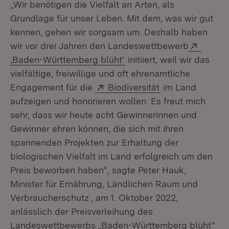
„Wir benötigen die Vielfalt an Arten, als
Grundlage für unser Leben. Mit dem, was wir gut
kennen, gehen wir sorgsam um. Deshalb haben
Extern
wir vor drei Jahren den Landeswettbewerb
(Öffnet in neuem Fenster
‚Baden-Württemberg blüht‘
initiiert, weil wir das
vielfältige, freiwillige und oft ehrenamtliche
Extern:
(Öffnet in neuem
Engagement für die
Biodiversität
im Land
aufzeigen und honorieren wollen. Es freut mich
sehr, dass wir heute acht Gewinnerinnen und
Gewinner ehren können, die sich mit ihren
spannenden Projekten zur Erhaltung der
biologischen Vielfalt im Land erfolgreich um den
Preis beworben haben“, sagte Peter Hauk,
Minister für Ernährung, Ländlichen Raum und
Verbraucherschutz , am 1. Oktober 2022,
anlässlich der Preisverleihung des
Landeswettbewerbs „Baden-Württemberg blüht”