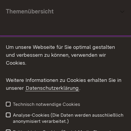
Themenübersicht
Social Media
Um unsere Webseite für Sie optimal gestalten
und verbessern zu können, verwenden wir
Facebook
Cookies.
Flickr
Weitere Informationen zu Cookies erhalten Sie in
X / Twitter
unserer
Datenschutzerklärung
.
Youtube
Technisch notwendige Cookies
Zum 
Analyse-Cookies (Die Daten werden ausschließlich
Impressum
Kontakt
anonymisiert verarbeitet.)
Benutzungshinweise
Netiquette