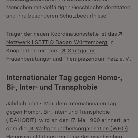
Menschen mit vielfältigen Geschlechtsidentitäten
und ihre besonderen Schutzbedürfnisse.“
Exter
Träger der neuen Koordinationsstelle ist das
(Öffnet in 
Netzwerk LSBTTIQ Baden-Württemberg
in
Extern:
Kooperation mit dem
Stuttgarter
(Öf
Frauenberatungs- und Therapiezentrum Fetz e. V
.
Internationaler Tag gegen Homo-,
Bi-, Inter- und Transphobie
Jährlich am 17. Mai, dem Internationalen Tag
gegen Homo-, Bi-, Inter- und Transphobie
(IDAHOBIT), wird an den 17. Mai 1990 erinnert, an
Extern:
(Öf
dem die
Weltgesundheitsorganisation (WHO)
Homosexualität aus der Liste der psychischen