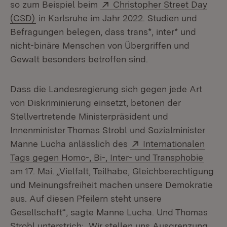
Extern:
so zum Beispiel beim
Christopher Street Day
(Öffnet in neuem Fenster)
(CSD)
in Karlsruhe im Jahr 2022. Studien und
Befragungen belegen, dass trans*, inter* und
nicht-binäre Menschen von Übergriffen und
Gewalt besonders betroffen sind.
Dass die Landesregierung sich gegen jede Art
von Diskriminierung einsetzt, betonen der
Stellvertretende Ministerpräsident und
Innenminister Thomas Strobl und Sozialminister
Extern:
Manne Lucha anlässlich des
Internationalen
(Öffn
Tags gegen Homo-, Bi-, Inter- und Transphobie
am 17. Mai. „Vielfalt, Teilhabe, Gleichberechtigung
und Meinungsfreiheit machen unsere Demokratie
aus. Auf diesen Pfeilern steht unsere
Gesellschaft“, sagte Manne Lucha. Und Thomas
Strobl unterstrich: „Wir stellen uns Ausgrenzung