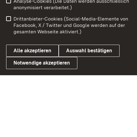
Analyse-Cookies (Die Daten werden ausschließlich
Impressum
Kontakt
anonymisiert verarbeitet.)
Benutzungshinweise
Netiquette
Drittanbieter-Cookies (Social-Media-Elemente von
Barrierefreiheit
Datenschutz
Facebook, X / Twitter und Google werden auf der
gesamten Webseite aktiviert.)
Cookies
Alle akzeptieren
Auswahl bestätigen
Notwendige akzeptieren
Link zum Landesportal