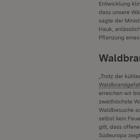
Entwicklung kli
dass unsere Wäl
sagte der Minis
Hauk, anlässlic
Pflanzung eines
Waldbran
„Trotz der kühl
Waldbrandgefah
erreichen wir b
zweithöchste Wa
Waldbesuche sol
selbst kein Feu
gilt, dass offe
Südeuropa zeig