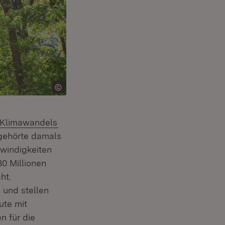
Extern:
(Öffnet in neuem Fenster)
Klimawandels
nster)
 gehörte damals
windigkeiten
0 Millionen
ht.
 und stellen
ute mit
n für die