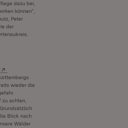
flege dazu bei,
wirken können“,
utz, Peter
ie der
rtenaukreis.
Extern:
r
Württembergs
eits wieder die
efahr.
 zu achten,
 Grundsätzlich
lle Blick nach
unsere Wälder