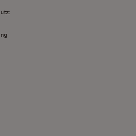
utz:
r)
ing
(Öffnet in neuem Fenster)
r)