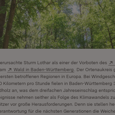
verursachte Sturm Lothar als einer der Vorboten des
Extern:
(Öffnet in neuem Fe
 am
Wald in Baden-Württemberg
. Der Ortenaukreis
rsten betroffenen Regionen in Europa. Bei Windgesch
0 Kilometern pro Stunde fielen in Baden-Württemberg 3
holz an, was dem dreifachen Jahreseinschlag entspric
ignisse nehmen seither als Folge des Klimawandels zu
tzer vor große Herausforderungen. Denn sie stellen he
erantwortung für die nächsten Generationen die Weiche