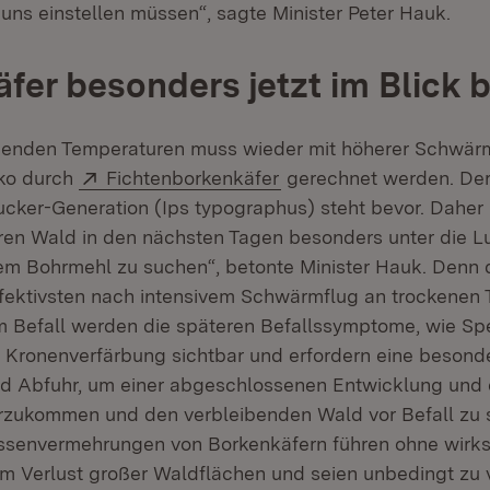
r uns einstellen müssen“, sagte Minister Peter Hauk.
fer besonders jetzt im Blick 
genden Temperaturen muss wieder mit höherer Schwärm
Extern:
(Öffnet in neuem Fenst
iko durch
Fichtenborkenkäfer
gerechnet werden. Der
cker-Generation (Ips typographus) steht bevor. Daher b
hren Wald in den nächsten Tagen besonders unter die 
em Bohrmehl zu suchen“, betonte Minister Hauk. Denn 
fektivsten nach intensivem Schwärmflug an trockenen T
m Befall werden die späteren Befallssymptome, wie S
 Kronenverfärbung sichtbar und erfordern eine besond
nd Abfuhr, um einer abgeschlossenen Entwicklung und
rzukommen und den verbleibenden Wald vor Befall zu 
ssenvermehrungen von Borkenkäfern führen ohne wirk
Verlust großer Waldflächen und seien unbedingt zu v