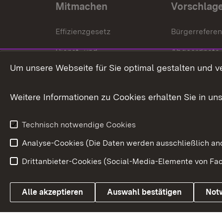
Mitmachen
Vorschlag
Effizienzgesetz
Bürgerrefere
Dienst- und
Abgeordnete
Versorgungsbezüge
Um unsere Webseite für Sie optimal gestalten und v
Bürgerbeauft
Kommunale Verfahren
Petition
Weitere Informationen zu Cookies erhalten Sie in un
Weitere
Volksantrag
Beteiligungsprozesse
Technisch notwendige Cookies
Volksabstim
Analyse-Cookies (Die Daten werden ausschließlich ano
Drittanbieter-Cookies (Social-Media-Elemente von Fac
Link zum Landesportal
Alle akzeptieren
Auswahl bestätigen
Not