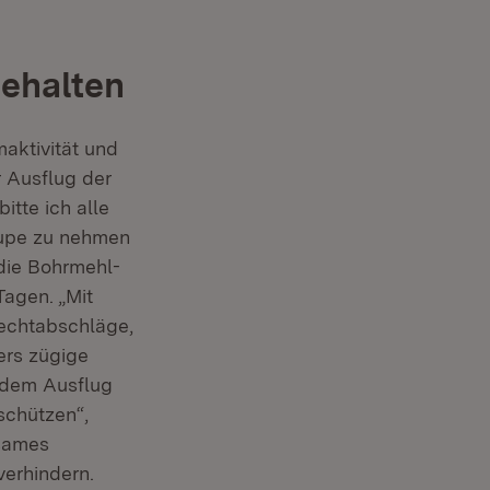
behalten
aktivität und
er)
 Ausflug der
itte ich alle
Lupe zu nehmen
die Bohrmehl-
agen. „Mit
pechtabschläge,
ers zügige
 dem Ausflug
schützen“,
sames
erhindern.