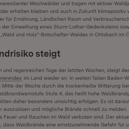
maresilienter Mischwälder und tragen mit aktiver Waldp
der erhalten bleiben und auch in Zukunft klimapositiv 
ter für Ernährung, Ländlichen Raum und Verbrauchersch
h der Einweihung eines Sturm-Lothar-Gedenksteins sow
 „Wald und Holz“-Botschafter-Waldes in Ohlsbach im O
drisiko steigt
en und regenreichen Tage der letzten Wochen, steigt de
(Öffnet in neuem Fenster)
renindex
im Land wieder an. In weiten Teilen Baden-
is Mitte der Woche durch die trockenheiße Witterung ber
ldbrandwarnstufe Stufe 4, das heißt hohe Waldbrandg
lten daher besonders umsichtig erfolgen. Es ist darauf
er auszulösen und mögliche Brände schnell zu melden.
nes Feuer und Rauchen im Wald verboten sind. Der aktue
t, dass Waldbrände eine ernstzunehmende Gefahr für 