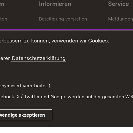
en
Informieren
Service
nten
Beteiligung verstehen
Meldungen
Beteiligung anwenden
Mediathek
erbessern zu können, verwenden wir Cookies.
ragte
Beteiligung stärken
Publikatio
Beteiligung erleben
Glossar
serer
Datenschutzerklärung
.
Beteiligung erforschen
mung
nymisiert verarbeitet.)
ebook, X / Twitter und Google werden auf der gesamten Webs
Impressum
Kontakt
Benutzungshinweise
Netiqu
wendige akzeptieren