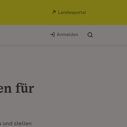
Extern:
Landesportal
(Öffnet in neuem Fe
Anmelden
en für
 und stellen