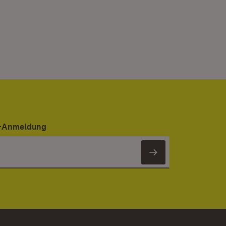
er-Anmeldung
Newsletter 