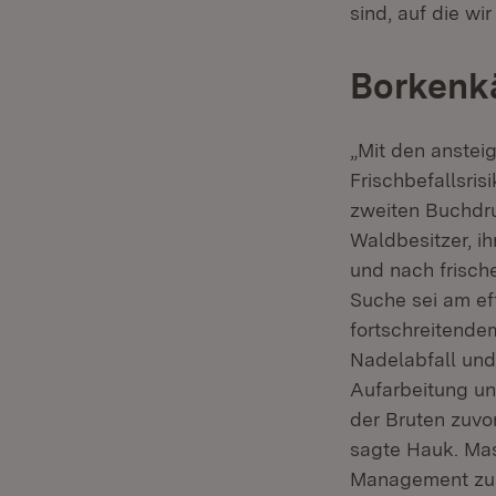
sind, auf die wi
Borkenkä
„Mit den anstei
Frischbefallsris
zweiten Buchdru
Waldbesitzer, i
und nach frisch
Suche sei am ef
fortschreitende
Nadelabfall und
Aufarbeitung u
der Bruten zuvo
sagte Hauk. Ma
Management zum 