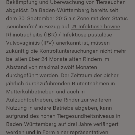
Bekämpfung und Überwachung von Tierseuchen
abgelöst. Da Baden-Württemberg bereits seit
dem 30. September 2015 als Zone mit dem Status
Extern:
,seuchenfrei‘ in Bezug auf
Infektiöse bovine
Rhinotracheitis (IBR) / Infektiöse pustulöse
(Öffnet in neuem Fenster)
Vulvovaginitis (IPV)
anerkannt ist, müssen
zukünftig die Kontrolluntersuchungen nicht mehr
bei allen über 24 Monate alten Rindern im
Abstand von maximal zwölf Monaten
durchgeführt werden. Der Zeitraum der bisher
jährlich durchzuführenden Blutentnahmen in
Mutterkuhbetrieben und auch in
Aufzuchtbetrieben, die Rinder zur weiteren
Nutzung in andere Betriebe abgeben, kann
aufgrund des hohen Tiergesundheitsniveaus in
Baden-Württemberg auf drei Jahre verlängert
werden und in Form einer repräsentativen