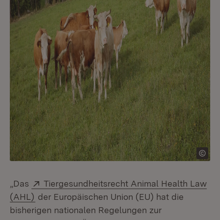
Extern:
„Das
Tiergesundheitsrecht Animal Health Law
(Öffnet in neuem Fenster)
(AHL)
der Europäischen Union (EU) hat die
bisherigen nationalen Regelungen zur