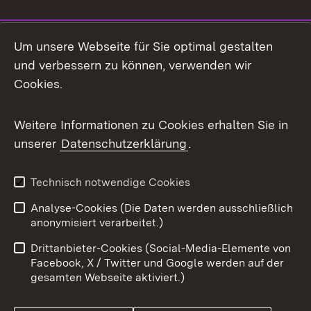
Social Media
Um unsere Webseite für Sie optimal gestalten
und verbessern zu können, verwenden wir
Facebook
Cookies.
Flickr
Weitere Informationen zu Cookies erhalten Sie in
X / Twitter
unserer
Datenschutzerklärung
.
Youtube
Technisch notwendige Cookies
Zum 
Analyse-Cookies (Die Daten werden ausschließlich
Impressum
Kontakt
anonymisiert verarbeitet.)
Benutzungshinweise
Netiquette
Drittanbieter-Cookies (Social-Media-Elemente von
Barrierefreiheit
Datenschutz
Facebook, X / Twitter und Google werden auf der
gesamten Webseite aktiviert.)
Cookies