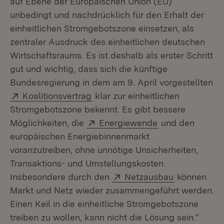
auf Ebene der Europäischen Union (EU)
unbedingt und nachdrücklich für den Erhalt der
einheitlichen Stromgebotszone einsetzen, als
zentraler Ausdruck des einheitlichen deutschen
Wirtschaftsraums. Es ist deshalb als erster Schritt
gut und wichtig, dass sich die künftige
Bundesregierung in dem am 9. April vorgestellten
Extern:
(Öffnet in neuem Fenster)
Koalitionsvertrag
klar zur einheitlichen
Stromgebotszone bekennt. Es gibt bessere
Extern:
(Öffnet in neue
Möglichkeiten, die
Energiewende
und den
europäischen Energiebinnenmarkt
voranzutreiben, ohne unnötige Unsicherheiten,
Transaktions- und Umstellungskosten.
Extern:
(Öffnet in n
Insbesondere durch den
Netzausbau
können
Markt und Netz wieder zusammengeführt werden.
Einen Keil in die einheitliche Stromgebotszone
treiben zu wollen, kann nicht die Lösung sein.“