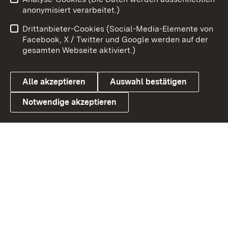
Impressum
Kontakt
anonymisiert verarbeitet.)
Benutzungshinweise
Netiquette
Drittanbieter-Cookies (Social-Media-Elemente von
Barrierefreiheit
Datenschutz
Facebook, X / Twitter und Google werden auf der
gesamten Webseite aktiviert.)
Cookies
Alle akzeptieren
Auswahl bestätigen
Notwendige akzeptieren
Link zum Landesportal