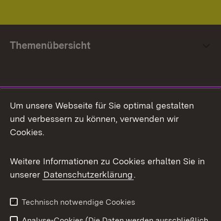
Themenübersicht
Social Media
Um unsere Webseite für Sie optimal gestalten
und verbessern zu können, verwenden wir
Facebook
Cookies.
Flickr
Weitere Informationen zu Cookies erhalten Sie in
X / Twitter
unserer
Datenschutzerklärung
.
Youtube
Technisch notwendige Cookies
Zum 
Analyse-Cookies (Die Daten werden ausschließlich