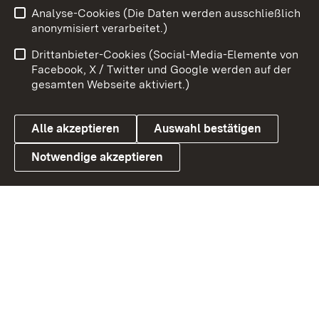
Analyse-Cookies (Die Daten werden ausschließlich
Impressum
Kontakt
anonymisiert verarbeitet.)
Benutzungshinweise
Netiquette
Drittanbieter-Cookies (Social-Media-Elemente von
Barrierefreiheit
Datenschutz
Facebook, X / Twitter und Google werden auf der
gesamten Webseite aktiviert.)
Cookies
Alle akzeptieren
Auswahl bestätigen
Notwendige akzeptieren
Link zum Landesportal