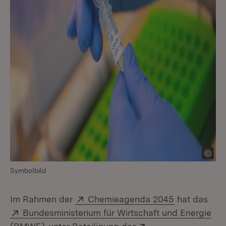
Symbolbild
Extern:
(Öffnet in n
Im Rahmen der
Chemieagenda 2045
hat das
Extern:
Bundesministerium für Wirtschaft und Energie
(Öffnet in neuem Fenster)
Extern: