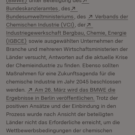
(BMWE)
unter Beteiligung des
(Öffnet in neuem Fenster)
Extern:
Bundeskanzleramtes
, des
(Öffnet in neuem Fenster
Extern:
Bundesumweltministeriums
, des
Verbands der
(Öffnet in neuem Fenster
Extern:
Chemischen Industrie (VCI)
, der
Industriegewerkschaft Bergbau, Chemie, Energie
(Öffnet in neuem Fenster)
(IGBCE)
sowie ausgewählten Unternehmen der
Branche und mehreren Wirtschaftsministerien der
Länder versucht, Antworten auf die aktuelle Krise
der Chemieindustrie zu finden. Ebenso sollten
Maßnahmen für eine Zukunftsagenda für die
chemische Industrie im Jahr 2045 beschlossen
Extern:
werden.
Am 26. März wird das BMWE die
(Öffnet in neuem
Ergebnisse in Berlin veröffentlichen.
Trotz der
positiven Ansätze und der Einbindung in den
Prozess wurde nach Ansicht der beteiligten
Länder nicht das Erforderliche erreicht, um die
Wettbewerbsbedingungen der chemischen