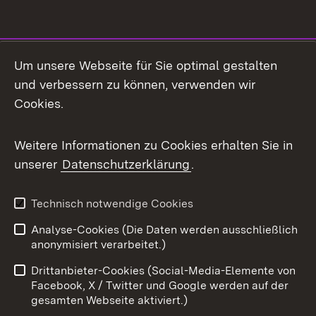
Social Media
Um unsere Webseite für Sie optimal gestalten
und verbessern zu können, verwenden wir
Facebook
Cookies.
Flickr
Weitere Informationen zu Cookies erhalten Sie in
X / Twitter
unserer
Datenschutzerklärung
.
Youtube
Technisch notwendige Cookies
Zum 
Analyse-Cookies (Die Daten werden ausschließlich
Impressum
Kontakt
anonymisiert verarbeitet.)
Benutzungshinweise
Netiquette
Drittanbieter-Cookies (Social-Media-Elemente von
Barrierefreiheit
Datenschutz
Facebook, X / Twitter und Google werden auf der
gesamten Webseite aktiviert.)
Cookies