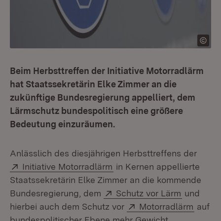
Beim Herbsttreffen der Initiative Motorradlärm
hat Staatssekretärin Elke Zimmer an die
zukünftige Bundesregierung appelliert, dem
Lärmschutz bundespolitisch eine größere
Bedeutung einzuräumen.
Anlässlich des diesjährigen Herbsttreffens der
Extern:
(Öffnet in neuem Fenster)
Initiative Motorradlärm
in Kernen appellierte
Staatssekretärin Elke Zimmer an die kommende
Extern:
(Öffnet i
Bundesregierung, dem
Schutz vor Lärm
und
Extern:
(Öffne
hierbei auch dem Schutz vor
Motorradlärm
auf
bundespolitischer Ebene mehr Gewicht