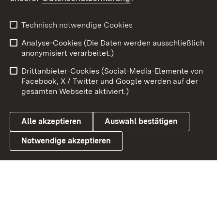
Youtube
Technisch notwendige Cookies
Zum 
Analyse-Cookies (Die Daten werden ausschließlich
Impressum
Kontakt
anonymisiert verarbeitet.)
Benutzungshinweise
Netiquette
Drittanbieter-Cookies (Social-Media-Elemente von
Barrierefreiheit
Datenschutz
Facebook, X / Twitter und Google werden auf der
gesamten Webseite aktiviert.)
Cookies
Alle akzeptieren
Auswahl bestätigen
Notwendige akzeptieren
Link zum Landesportal