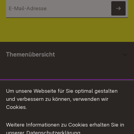
News
Themenübersicht
Social Media
Um unsere Webseite für Sie optimal gestalten
und verbessern zu können, verwenden wir
Facebook
Cookies.
Flickr
Weitere Informationen zu Cookies erhalten Sie in
X / Twitter
unserer
Datenschutzerklärung
.