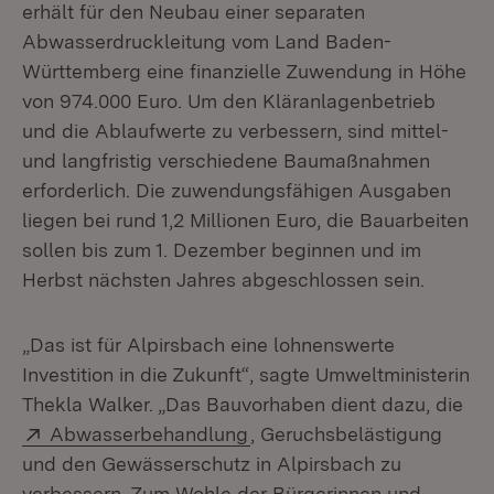
erhält für den Neubau einer separaten
Abwasserdruckleitung vom Land Baden-
Württemberg eine finanzielle Zuwendung in Höhe
von 974.000 Euro. Um den Kläranlagenbetrieb
und die Ablaufwerte zu verbessern, sind mittel-
und langfristig verschiedene Baumaßnahmen
erforderlich. Die zuwendungsfähigen Ausgaben
liegen bei rund 1,2 Millionen Euro, die Bauarbeiten
sollen bis zum 1. Dezember beginnen und im
Herbst nächsten Jahres abgeschlossen sein.
„Das ist für Alpirsbach eine lohnenswerte
Investition in die Zukunft“, sagte Umweltministerin
Thekla Walker. „Das Bauvorhaben dient dazu, die
Extern:
(Öffnet in neuem Fenster)
Abwasserbehandlung
, Geruchsbelästigung
und den Gewässerschutz in Alpirsbach zu
verbessern. Zum Wohle der Bürgerinnen und