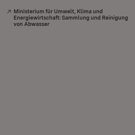
Extern:
Ministerium für Umwelt, Klima und
Energiewirtschaft: Sammlung und Reinigung
von Abwasser
(Öffnet in neuem Fenster)