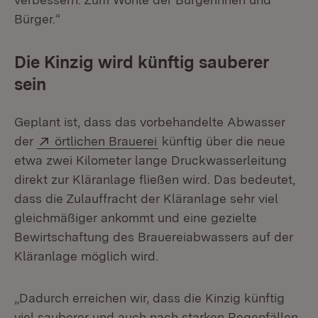
Bürger.“
Die Kinzig wird künftig sauberer
sein
Geplant ist, dass das vorbehandelte Abwasser
Extern:
(Öffnet in neuem Fenster)
der
örtlichen Brauerei
künftig über die neue
etwa zwei Kilometer lange Druckwasserleitung
direkt zur Kläranlage fließen wird. Das bedeutet,
dass die Zulauffracht der Kläranlage sehr viel
gleichmäßiger ankommt und eine gezielte
Bewirtschaftung des Brauereiabwassers auf der
Kläranlage möglich wird.
„Dadurch erreichen wir, dass die Kinzig künftig
viel sauberer und auch nach starken Regenfällen