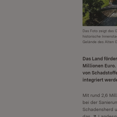
Das Foto zeigt das 
historische Innenst
Gelände des Alten G
Das Land förder
Millionen Euro
von Schadstoff
integriert werd
Mit rund 2,6 Mi
bei der Sanieru
Schadensherd un
Extern:
das
Landesg