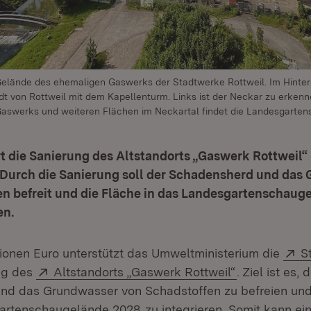
Gelände des ehemaligen Gaswerks der Stadtwerke Rottweil. Im Hinter
adt von Rottweil mit dem Kapellenturm. Links ist der Neckar zu erken
aswerks und weiteren Flächen im Neckartal findet die Landesgartens
t die Sanierung des Altstandorts „Gaswerk Rottweil“ 
. Durch die Sanierung soll der Schadensherd und das
en befreit und die Fläche in das Landesgartenschaug
en.
E
llionen Euro unterstützt das Umweltministerium die
S
Extern:
(Öffnet in n
ng des
Altstandorts „Gaswerk Rottweil“
. Ziel ist es, 
d das Grundwasser von Schadstoffen zu befreien und 
(Öffnet in neuem Fenster)
artenschaugelände 2028
zu integrieren. Somit kann ei