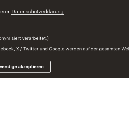
Beteiligung erleben
Glossar
serer
Datenschutzerklärung
.
Beteiligung erforschen
mung
nymisiert verarbeitet.)
ebook, X / Twitter und Google werden auf der gesamten Webs
Impressum
Kontakt
Benutzungshinweise
Netiqu
wendige akzeptieren