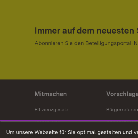
Immer auf dem neuesten
Abonnieren Sie den Beteiligungsportal-N
Mitmachen
Vorschlag
Effizienzgesetz
Bürgerrefere
Dienst- und
Abgeordnete
Versorgungsbezüge
Um unsere Webseite für Sie optimal gestalten und v
Bürgerbeauft