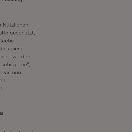
 Nützlichen:
ffe geschützt,
Fläche
dass diese
siert werden
sehr gerne“,
. Das nun
nen
n
“