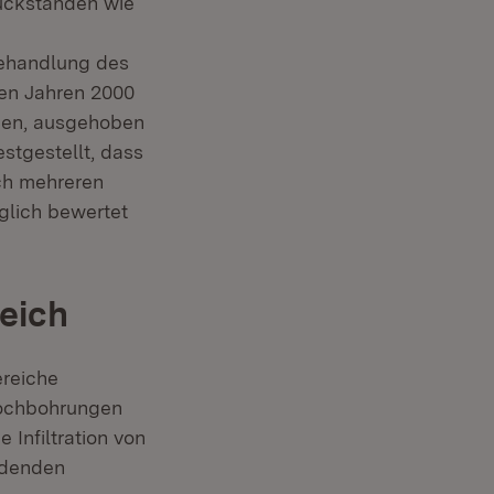
ück­ständen wie
ehand­lung des
den Jahren 2000
ben, ausgehoben
stgestellt, dass
ch mehreren
nster)
nglich bewertet
eich
ereiche
lochboh­rungen
Infiltration von
ndenden