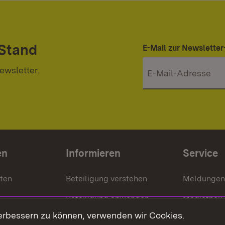
 Stand
E-Mail zur Newslett
ewsletter.
en
Informieren
Service
nten
Beteiligung verstehen
Meldungen
Beteiligung anwenden
Mediathek
erbessern zu können, verwenden wir Cookies.
ragte
Beteiligung stärken
Publikatio