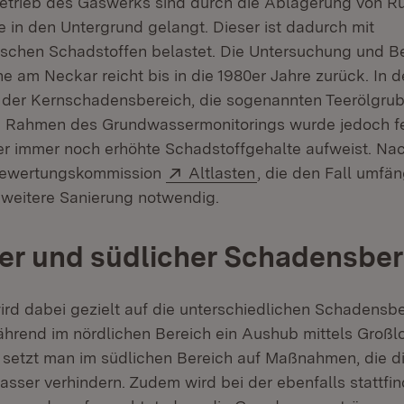
etrieb des Gaswerks sind durch die Ablagerung von R
e in den Untergrund gelangt. Dieser ist dadurch mit
schen Schadstoffen belastet. Die Untersuchung und B
he am Neckar reicht bis in die 1980er Jahre zurück. In 
 der Kernschadensbereich, die sogenannten Teerölgru
m Rahmen des Grundwassermonitorings wurde jedoch fe
r immer noch erhöhte Schadstoffgehalte aufweist. Na
Extern:
(Öffnet in neuem Fe
Bewertungskommission
Altlasten
, die den Fall umfä
e weitere Sanierung notwendig.
er und südlicher Schadensber
ird dabei gezielt auf die unterschiedlichen Schadensb
ährend im nördlichen Bereich ein Aushub mittels Groß
 setzt man im südlichen Bereich auf Maßnahmen, die die 
sser verhindern. Zudem wird bei der ebenfalls stattfi