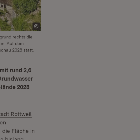
grund rechts die
nen. Auf dem
chau 2028 statt.
mit rund 2,6
 Grundwasser
elände 2028
xtern:
(Öffnet in neuem Fenster)
tadt Rottweil
euem Fenster)
den
die Fläche in
ne bislang