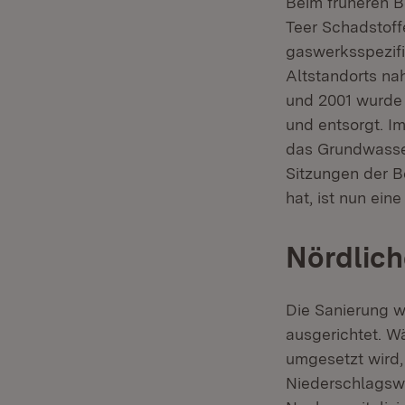
Beim früheren B
Teer Schadstoff
gaswerksspezifi
Altstandorts na
und 2001 wurde
und entsorgt. I
das Grundwasse
Sitzungen der 
hat, ist nun ein
Nördlich
Die Sanierung w
ausgerichtet. W
umgesetzt wird,
Niederschlagswa