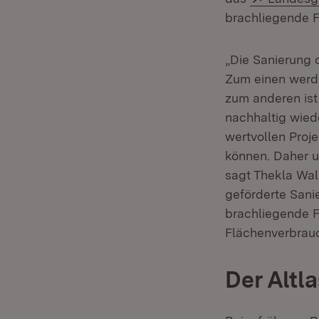
brachliegende F
„Die Sanierung 
Zum einen werde
zum anderen ist 
nachhaltig wied
wertvollen Proj
können. Daher u
sagt Thekla Walk
geförderte Sani
brachliegende F
Flächenverbrauc
Der Altl